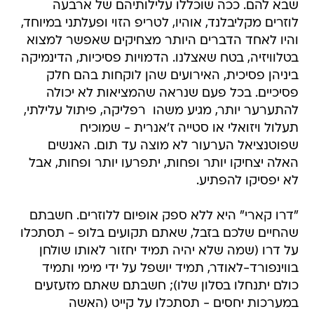
שבא להם. ככה שוכללו עלילותיהם של ארבעה
לוזרים מקליבלנד, אוהיו, לטריפ הזוי ופעלתני במיוחד,
והיו לאחד הדברים היותר מצחיקים שאפשר למצוא
בטלוויזיה, בטח שאצלנו. הדמויות פסיכיות, הדינמיקה
ביניהן פסיכית, האירועים שהן לוקחות בהם חלק
פסיכיים. בכל פעם שנראה שהמציאות לא יכולה
להתערער יותר, מגיע משהו  רפליקה, פיתול עלילתי,
תעלול ויזואלי או סטייה ז'אנרית - שמוכיח
שפוטנציאל הערעור לא מוצה עד תום. האנשים
האלה יצחיקו יותר ופחות, יתפרעו יותר ופחות, אבל
לא יפסיקו להפתיע.
"דרו קארי" היא ללא ספק אופיום ללוזרים. חשבתם
שהחיים שלכם בזבל, שאתם תקועים בלופ - תסתכלו
על דרו (שמה שלא יהיה תמיד יחזור לאותו שולחן
בווינפורד-לאודר, תמיד יושפל על ידי מימי ותמיד
כולם יתנחלו בסלון שלו); חשבתם שאתם מזעזעים
במערכות יחסים - תסתכלו על קייט (האשה