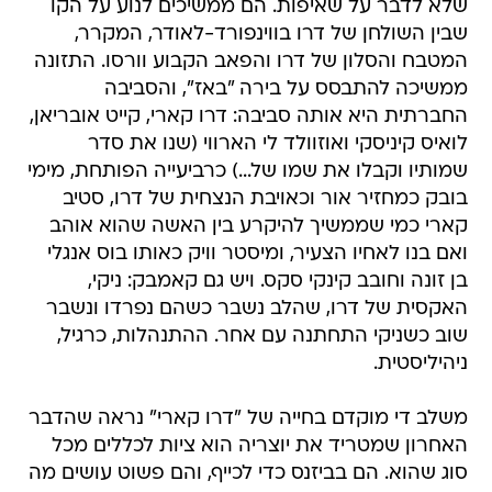
שלא לדבר על שאיפות. הם ממשיכים לנוע על הקו
שבין השולחן של דרו בווינפורד-לאודר, המקרר,
המטבח והסלון של דרו והפאב הקבוע וורסו. התזונה
ממשיכה להתבסס על בירה "באז", והסביבה
החברתית היא אותה סביבה: דרו קארי, קייט אובריאן,
לואיס קיניסקי ואוזוולד לי הארווי (שנו את סדר
שמותיו וקבלו את שמו של...) כרביעייה הפותחת, מימי
בובק כמחזיר אור וכאויבת הנצחית של דרו, סטיב
קארי כמי שממשיך להיקרע בין האשה שהוא אוהב
ואם בנו לאחיו הצעיר, ומיסטר וויק כאותו בוס אנגלי
בן זונה וחובב קינקי סקס. ויש גם קאמבק: ניקי,
האקסית של דרו, שהלב נשבר כשהם נפרדו ונשבר
שוב כשניקי התחתנה עם אחר. ההתנהלות, כרגיל,
ניהיליסטית.
משלב די מוקדם בחייה של "דרו קארי" נראה שהדבר
האחרון שמטריד את יוצריה הוא ציות לכללים מכל
סוג שהוא. הם בביזנס כדי לכייף, והם פשוט עושים מה