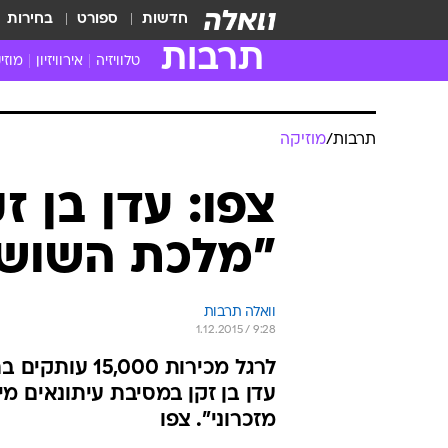
חדשות
ספורט
בחירות
תרבות
טלוויזיה
אירוויזיון
מוזי
חדשות הטלוויזיה
חדשו
ביקורת טלוויזיה
מוזי
צפייה ישירה
מוזי
טלוויזיה ישראלית
קשוב
טלוויזיה מחו"ל
קורד
סדרות מומלצות
קליפי
האח הגדול
הופע
תרבות
/
מוזיקה
צפו: עדן בן ז