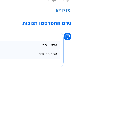
עריכה: נועה לוי
עדן בן זקן
טרם התפרסמו תגובות