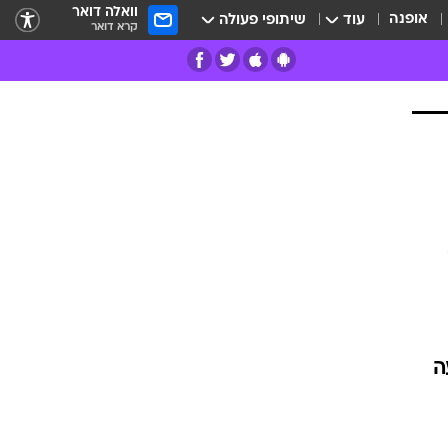
וואלה דואר
אופנה
עוד
שיתופי פעולה
קרא דואר
רים
פרות