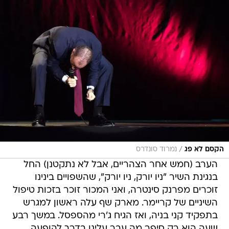
/
הקסם לא פג
נמרוד סונדרס
הערב (חמש אחר הצהריים, אבל לא נתקטנן) החל
בנגינת השיר "ניו יורק, ניו יורק", שהשפויים בינינו
זוכרים מפרנק סינטרה, ואני המכור זוכר בזכות טיפול
השיניים של קריימר. מארק שף עלה ראשון למגרש
בתפקיד קני בניה, ואז הגיח ג'רי מהספסל. במשך רבע
שעה הוא רק סיפר מה עבר עלינו בדרך להופעה.