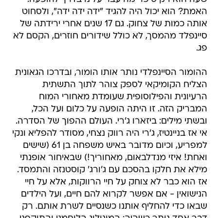
האמת? הוא יכול היה להגיד "ידה ידה ידה", ולסחוט
אותה כמות של צחוק. גם 17 שנים אחרי ירידתה של
סיינפלד מהמסך, לא כולל שידורים חוזרים, הקסם לא
פג.
ההומור הסיינפלדי נותר אותו הומור, ובדרכו הגאונית
הצליח הקומיקאי לספק צוהר לתוך התשתית
הרעיונית והפילוסופית שעומדת מאחורי המוח
המבריק הזה. זו היתה הופעה על כלום ועל הכל,
ובשתי מילים: ביזארו ג'רי. העולם ההפוך של הסדרה.
אי אז בניינטיז, ג'רי היה רווק נצחי, מסודר להפליא ונקי
למפריע, וכיום מדובר באיש משפחה בן 61 (שישים
ואחת! איזי מנדלבאום, מאחוריך!) שבאיחור אופנתי
מילא את חלקו בהסכם עם ג'ורג' קוסטנזה והתמסד.
אז הוא כבר לא צוחק על חיי הרווקות, אלא על חיי
הנישואין - אם אפשר לקרוא להם חיים, ועל הילדים
שבאו כדי להחליף אותנו כשנסיים לשרת אותם. רק