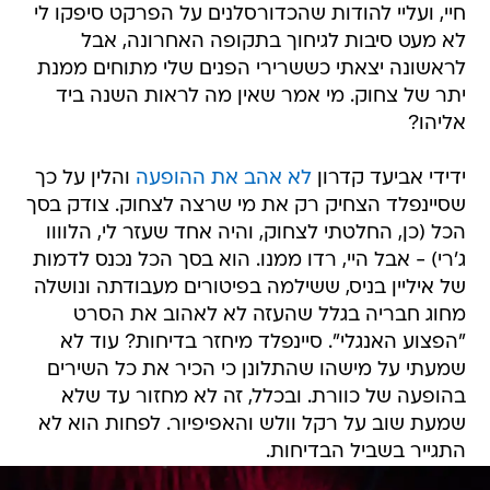
חיי, ועליי להודות שהכדורסלנים על הפרקט סיפקו לי
לא מעט סיבות לגיחוך בתקופה האחרונה, אבל
לראשונה יצאתי כששרירי הפנים שלי מתוחים ממנת
יתר של צחוק. מי אמר שאין מה לראות השנה ביד
אליהו?
ידידי אביעד קדרון
לא אהב את ההופעה
והלין על כך
שסיינפלד הצחיק רק את מי שרצה לצחוק. צודק בסך
הכל (כן, החלטתי לצחוק, והיה אחד שעזר לי, הלוווו
ג'רי) - אבל היי, רדו ממנו. הוא בסך הכל נכנס לדמות
של איליין בניס, ששילמה בפיטורים מעבודתה ונושלה
מחוג חבריה בגלל שהעזה לא לאהוב את הסרט
"הפצוע האנגלי". סיינפלד מיחזר בדיחות? עוד לא
שמעתי על מישהו שהתלונן כי הכיר את כל השירים
בהופעה של כוורת. ובכלל, זה לא מחזור עד שלא
שמעת שוב על רקל וולש והאפיפיור. לפחות הוא לא
התגייר בשביל הבדיחות.