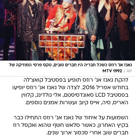
גאנז אנ' רוזס כשכל חבריה היו חברים טובים, טקס פרסי המוזיקה של
/
MTV 1992
AP
להקת גאנז אנ' רוזס תופיע בפסטיבל קואצ'לה
בחודש אפריל 2016. לצדה של גאנז אנ' רוזס יופיעו
בפסטיבל LCD סאונדסיסטם, אלי גולדינג, קלווין
האריס, סיה, אייס קיוב ועשרות אמנים נוספים.
השמועות על איחוד של גאנז אנ' רוזס התחילו כבר
בקיץ האחרון, כאשר סלאש חשף שהוא ואקסל רוז
חברים שוב אחרי סכסוך ארוך שנים.