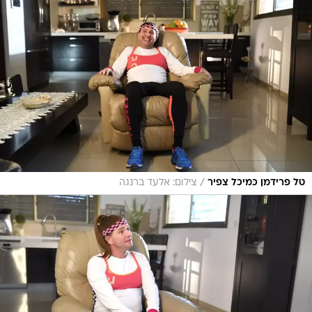
/
טל פרידמן כמיכל צפיר
צילום: אלעד ברנגה