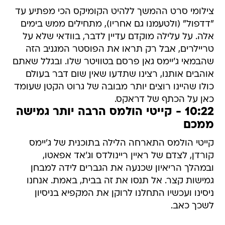
צילומי סרט ההמשך ללהיט הקומיקס הכי מפתיע עד
"דדפול" (ולטעמנו גם אחריו), מתחילים ממש בימים
אלה. על עלילה מוקדם עדיין לדבר, בוודאי שלא על
טריילרים, אבל רק תראו את הפוסטר המגניב הזה
שהבמאי ג'יימס גאן פרסם בטוויטר שלו. ובגלל שאתם
אוהבים אותנו, רצינו שתדעו שאין שום דבר בעולם
כולו שהיינו רוצים יותר מבובה של גרוט הקטן שעומד
כאן על הכתף של דראקס.
10:22 - קייטי הולמס הרבה יותר גמישה
ממכם
קייטי הולמס התארחה הלילה בתוכנית של ג'יימס
קורדן, לצדם של ראיין ריינולדס וג'אד אפאטו,
ובמהלך הריאיון שכנעה את הגברים לידה למבחן
גמישות קצר. אל תנסו את זה בבית, באמת. אנחנו
ניסינו ועכשיו התחלנו לרוקן את המקפיא בניסיון
לשכך כאב.