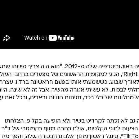
"קיבלתי טלפון מד"ר לוק", כתבה קשה באוטוביוגרפיה שלה מ-2012. "הוא היה צריך מיש
בשיר של פלו ריידה. השיר, 'Right Around', הגיע למקומות הראשונים של מצעדים ברחבי העו
 לאורך שבוע. כששמעתי אותו בפעם הראשונה ברדיו, עצרתי
י לבכות. לא עשיתי אגורה מהשיר, אבל זה לא שינה. היית
חלונות של כלי רכב, חזיתות חנויות ובארים, ובכל זאת עדי
ם לא זכתה לקרדיט בשיר ולא הופיעה בקליפ, הצלחתו
צעות לחוזי הקלטות, אולם בחרה בסוף בקמוסבי של ד"ר ל
באוגוסט של אותה שנה יצא השיר "Tik Tok", סינגל ראשון מתוך אלבום הבכורה שלה, והפך מיד