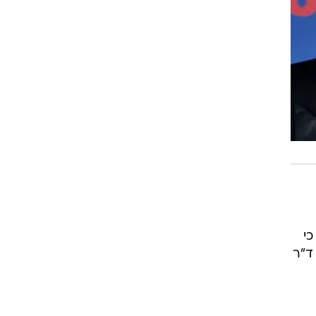
הזמרת בת ה-28 טענה כי
ד"ר