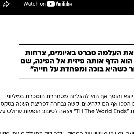
את העלמה סברט באיומים, צרחות
הוא הדף אותה פיזית אל הפינה, שם
 כשהיא בוכה ומפחדת על חייה"
ום הבכורה של קשה, "Animal", יוצא והופך אף הוא להצלחה מסחררת הנמכרת במיליוני
ם הפכו אף הם ללהיטים, קשה נבחרה לפריצת השנה בטקס
פרסי MTV, כתבה לבריטני ספירס את "Till The World Ends" ויצאה לסיבוב הופעות שחלש על