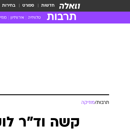
חדשות
ספורט
בחירות
תרבות
טלוויזיה
אירוויזיון
מוזי
חדשות הטלוויזיה
חדשו
ביקורת טלוויזיה
מוזי
צפייה ישירה
מוזי
טלוויזיה ישראלית
קשוב
טלוויזיה מחו"ל
קורד
סדרות מומלצות
קליפי
האח הגדול
הופע
תרבות
/
מוזיקה
קשה וד"ר לוק