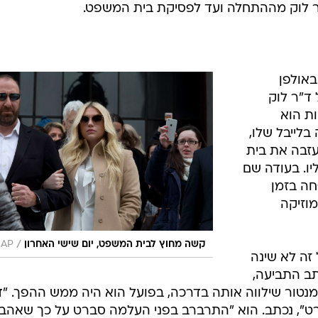
ד"ר לוק מההתחלה ועד לפסיקת בית המשפט.
אולפן
ד"ר לוק
ות הוא
 ה-17 על חוזה בלייבל שלו,
עזבה את בית
ו. בעודה שם
ה בזמן
וזיקה
/
קשה מחוץ לבית המשפט, יום שישי האחרון
AP
 זה לא שינה
ב התביעה,
נטור שילווה אותה בדרכה, בפועל הוא היה ממש ההפך. "ד
ברט", נכתב. הוא "התרברב בפני העלמה סברט על כך שאהב