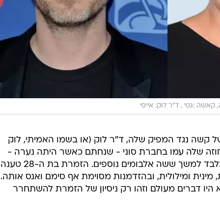
 קאשה :גטי , ד"ר לוק: אייפי
 קשה נגד המפיק שלה, ד"ר לוק (או בשמו האמיתי, לוק
חוזה שלה עמו בחברת סוני - שנחתם כאשר היתה נערה -
הדורש ממנה להמשיך לעבוד איתו בלבד למשך ששה אלבומים נוספים. 
מינית ומילולית, ובהזדמנות מסוימת אף סימם ואנס אותה. 
א היו דברים מעולם וזהו רק ניסיון של הזמרת להשתחרר