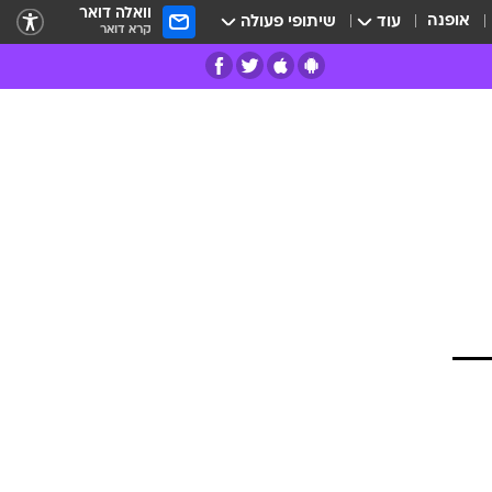
וואלה דואר
אופנה
עוד
שיתופי פעולה
קרא דואר
רים
פרות