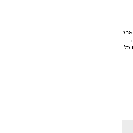
אבל
ה
 כל