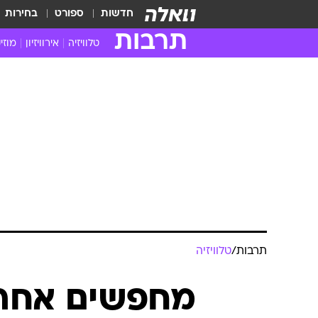
חדשות
ספורט
בחירות
תרבות
טלוויזיה
אירוויזיון
מוזי
חדשות הטלוויזיה
חדשו
ביקורת טלוויזיה
מוזי
צפייה ישירה
מוזי
טלוויזיה ישראלית
קשוב
טלוויזיה מחו"ל
קורד
סדרות מומלצות
קליפי
האח הגדול
הופע
תרבות
/
טלוויזיה
מחפשים אחר 