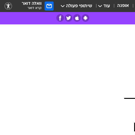
וואלה דואר
אופנה
עוד
שיתופי פעולה
קרא דואר
רים
פרות