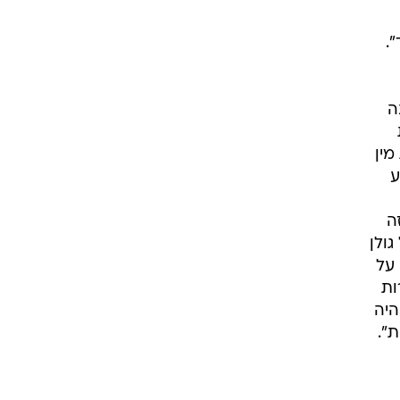
ה
מין
ע
אין חוזה
ץ 24, מקורב לאייל גולן
 על
ות
היה
".