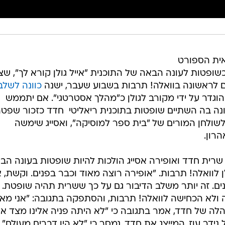
אית הספורט
כשופטות לעונה הבאה של התוכנית "אייל גולן קורא לך", שצ
כוונה לשלב
גדר על ידי מקורב לגולן כ"מהלך אסטרטגי". אם יתממש
ה בה השתיים שופטות בתוכנית ריאליטי  חדד כזכור שפט
שולחן המורים של "בית ספר למוסיקה", ואסייג שימשה
רון.
 שרית חדד ואופירה אסייג הולכות להיות שופטות בעונה הב
ן לוואלה! תרבות. "אופירה רוצה מאוד וכבר בפנים. וקשת, 
ם. זה יותר משלב הדיבור גם על כך ששרית תהיה שופטת.
 ולא הכחישה לוואלה! תרבות, והסתפקה בתגובה: "אני מאו
נהלה של חדד, אמר בתגובה כי "לא היתה פניה אלינו מצד אי
נידר עוז, המייצג את חדד, נמסר כי "לא היו דברים מעולם".