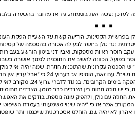
עורבות גולן בפרשיית הקטינות, הודיעה קשת על השעיית הפקת העונ
טרתית נגד גולן בחשד לבעילה אסורה בהסכמה של קטינות
עקב חוסר ראיות מספקות, ואביו דני ביטון הורשע בעבירות 
מאסר בפועל. הכוונה להשיב את התוכנית למסך אושרה בשבו
24, שמסר לנו כי "יש הסכמה עקרונית שהתוכנית חוזרת, שמה יהיה 'אייל גולן
קורא לכם', ויתמודדו בה גם גברים וגם נשים". עם זאת, הוסיפו אז בערוץ 24 כי "אבל עדיין 
חתום. אם זה יקרה, התוכנית תצא להפקה בימים הקרובים". בניגוד לדברי ערו
ום, כי יש חוזה חתום בין הצדדים כבר מזמן. הצדדים חתומים
מש את החוזה עם גולן, ולהפיק עונה נוספת. בודקים את האפשר
המקורב אמר אז כי "יהיה שינוי משמעותי בעמדת השיפוט. י
 אהרון לא יהיה שם. הוחלט אסטרטגית שייכנסו יותר שופטות