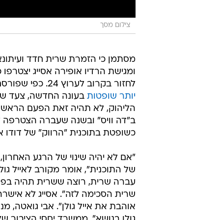
צילום מסך
מסתמן כי הזמרת שרית חדד ועיתונ
ומגישת הרדיו אופירה אסייג יצטרפו 
לחזור בקרוב לערוץ 24. כפי שפורסם לראשונה בוואלה! תרבות בשבוע שעבר, ישנה
יותר שופטות
בעונה החדשה, צעד שהו
הליהוק, לא תהיה זאת הפעם הראשונ
ב"דה וויס" ובשנה שעברה הצטרפה ל
כשופטת בתוכנית "הרווק" של דודו אה
"אם לא יהיה שינוי של הרגע האחרון,
של התוכנית", אומר מקורב לאייל גול
עברה שרית, רוצה ששרית תהיה בפני
שרית הסכימה לזה". אסייג לא אישרה
אוהבת את אייל גולן". אבי גואטה, מ
גולן בנושא". ממשרד יחסי הציבור של 