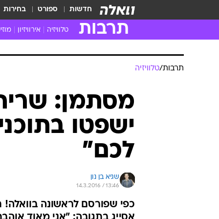
חדשות
ספורט
בחירות
תרבות
טלוויזיה
אירוויזיון
מוזי
חדשות הטלוויזיה
חדשו
ביקורת טלוויזיה
מוזי
תרבות
/
טלוויזיה
צפייה ישירה
מוזי
טלוויזיה ישראלית
קשוב
מסתמן: שרית 
טלוויזיה מחו"ל
קורד
ישפטו בתוכנית
סדרות מומלצות
קליפי
האח הגדול
הופע
לכם"
שגיא בן נון
14.3.2016 / 13:46
כפי שפורסם לראשונה בוואלה! ת
אסייג בתגובה: "אני מאוד אוהבת 