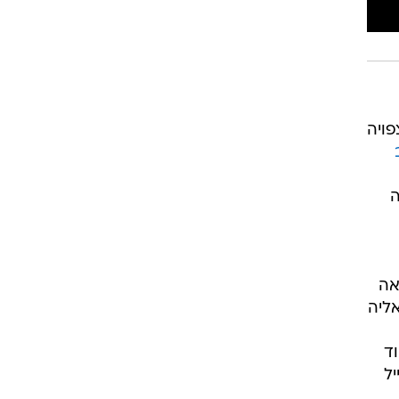
פויה
ה
אה
אליה
ד
יל