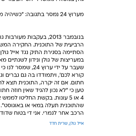
מערוץ 24 נמסר בתגובה: "כשיהיה מה לעדכן נעשה זאת בשמחה. עד אז מדובר בהשערה בלבד".
בנובמבר 2013, בעקבות מ
הרביעית של התוכנית. החקירה המש
הסתיימה בסגירת התיק נגד אייל גולן 
במעריצות של גולן ונידון לשנתיים 
שעבר על ידי ערוץ 
טען כי "לא נכון להגיד שאין חוזה חת
4 או 5 עונות. בקשת החליטו למ
שהתוכנית תעלה במאי או באוגוסט". 
הרכב אחר לגמרי. אני די בטוח שדודו
אייל גולן
שרית חדד