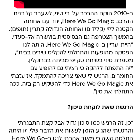
ב-2010 הוקם ההרכב על ידי טיני, לשעבר קלידנית
ההרכב Here We Go Magic, יחד עם אחותה
הקטנה ליזי (קלידים) ואחותה הגדולה קתרין (תופים).
בהמשך הצטרפה גם הבסיסטית בו?שרה אל-סעדי.
"הייתי עדיין ב-Here We Go Magic, היתה לנו
הפסקה מהופעות והתחלתי להקליט שירים בבית",
מספרת טיני בשיחת סקייפ מביתה בברוקלין.
"זה התפתח ללהקה כי רציתי גם להופיע עם
החומרים. הרגיש לי שאני צריכה להתמקד, אז עזבתי
את Here We Go Magic כדי להשקיע רק בזה. ככה
התחלתי את טין".
הרגשת שאת לוקחת סיכון?
"כן. זה הרגיש כמו סיכון גדול אבל קצת התבגרתי
והרגשתי שהגיע הזמן לעשות את הדבר שלי. זו היתה
החלטה קשה כי מאוד אהבתי לנגן ב-Here We Go