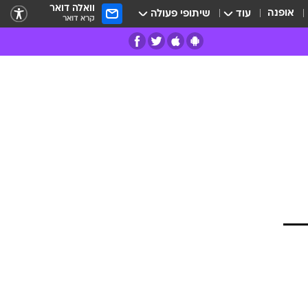
וואלה דואר
אופנה
עוד
שיתופי פעולה
קרא דואר
רים
פרות