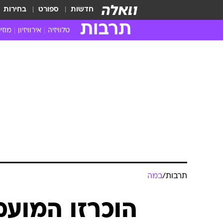
חדשות
ספורט
בחירות
תרבות
טלוויזיה
אירוויזיון
מוזי
חדשות הטלוויזיה
חדשו
ביקורת טלוויזיה
מוזי
צפייה ישירה
מוזי
טלוויזיה ישראלית
קשוב
טלוויזיה מחו"ל
קורד
סדרות מומלצות
קליפי
האח הגדול
הופע
תרבות
/
במה
הוכרזו המועמ