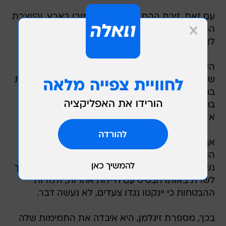
עם זאת, זירת ההתרחשות היא כמובן בארץ, והיוצרת
המוכשרת הגיעה לכאן לאחרונה לביקור מולדת כדי
לצלם את הפרויקט.
העלילה שלו, היא מספרת, מבוססת על חוויות
שעברה בעת שירותה כקצינה האחראית על הדרכות
בנושא הטרדות מיניות. במסגרת זו, לדבריה, נתקלה
במקרה של חיילת שעברה הטרדה ובסופו של דבר
אזרה אומץ להתלונן.
אף שמפקדיה עודדו אותה להגיש את התלונה,
הטיפול בה בסופו של דבר קומם את זיגלמן: החיילת
נשלחה לבסיס אחר, והקצין המטרידן לכאורה המשיך
לשרת באותו הבסיס עם חיילות אחרות, ולמרות
ההבטחות כי יינקטו נגדו צעדים, לא נעשה דבר.
בכך, מספרת זיגלמן, היא איבדה את התמימות שלה