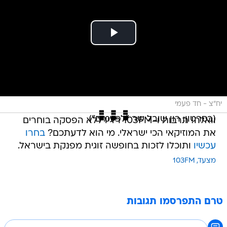
יח"צ - חד פעמי
(בסרטון: רון שובל שר "לפעמים")
וואלה! תרבות ו-103FM רדיו ללא הפסקה בוחרים
את המוזיקאי הכי ישראלי. מי הוא לדעתכם?
בחרו
עכשיו
ותוכלו לזכות בחופשה זוגית מפנקת בישראל.
מצעד
103FM
טרם התפרסמו תגובות