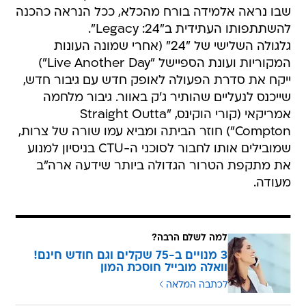
שבו נראה אלמידה בורח מהכלא, ככל הנראה כהכנה
להשתתפותו העתידית ב"24: Legacy".
גלגולה השלישי של "24" (אחרי שמונה העונות
המקוריות ועונת הספיישל "Live Another Day")
ייקח את סדרת הפעולה לאופק חדש עם גיבור חדש,
שייכנס לנעליים שהותיר ג'ק באוור. גיבור מלחמה
אמריקאי (קורי הוקינס, "Straight Outta
Compton") חוזר הביתה ומביא עמו שורה של צרות,
שמובילים אותו לחבור לסוכני ה-CTU בניסיון למנוע
את מתקפת הטרור הגדולה ביותר שידעה ארה"ב
מעודה.
למה לשלם הרבה?
3 מנויים ב-75 שקלים וגם חודש חינם!
וואלה מובייל חוסכת המון
לכתבה המלאה