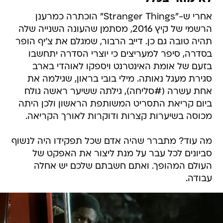
אחרי ש-"Stranger Things" הוכתרה כמרענן
הרשמי של קיץ 2016, מסתמן שהעונה השנייה שלה
תהיה טובה גם כן. דייב הרבור, שמגלם את צ'יף הופר
בסדרה, סיפר למעריצים כי יוצרי הסדרה יתחשבו
בזעם של אומת האינטרנט ויספקו לאוהדי בארב
סגירת מעגל נאותה. מילי בובי בראון, שגילמה את
אחת עשרה (#סליחה), גילתה ששיער ראשה גולח
ביום קריאת התסריט המשותפת הראשון ולכן היתה
מכוסה בשיערות קצרות ודוקרות לאורך הקריאה.
מה עוד? מתברר שהיה אדם שכל תפקידו היה לנשוף
סביונים לכל עבר על מנת ליצור את האפקט של
העולם המהופך. ואתם חשבתם שלכם יש אחלה
עבודה.