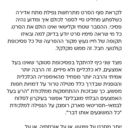
לקראת סוף הסרט מתרחשת נפילת מתח אדירה
כשלפתע מחליט סיי לספר לכולם איך ומדוע נהיה
פסיכי. ההסבר שטחי וקלישאי ואינו הולם את הסרט.
כל מי שראה מימיו סרט יודע בדיוק למה ובאיזו
תקופה של חייו נעוץ מקור ההפרעה של כל פסיכופת
קולנועי. חבל. זה ממש מקלקל.
מצד שני כיף להיתקל בפסיכופת סטוקר שאינו בעל
אמצעים, לא כלכליים ולא פיזיים. זה הרבה יותר
אמיתי והרבה יותר מפחיד מהאימפריה הכלכלית
והגופנית שבדרך כלל מטילה טרור על דמויות חפות
מפשע. כך שבזכות ההתחמקות ממלכודת "הרע בעל
האמצעים הבלתי מוגבלים" אפשר בעיקרון לסלוח
לבמאי-תסריטאי מארק רומנק על הנפילה למלכודת
"כל המשוגעים אותו דבר".
יותר מסרט על שיגעון, או על אובססיה, או על