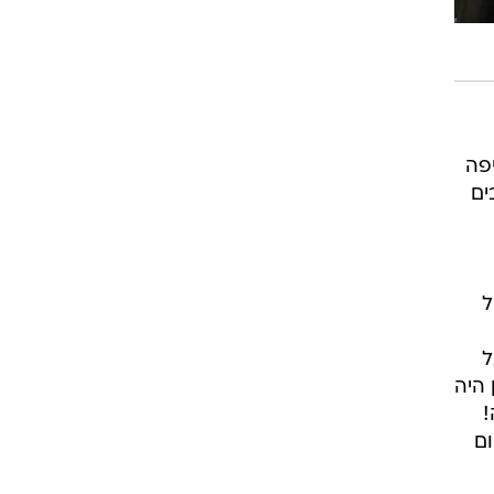
פה
ים
ת קונצ'רטו מס' 7 בסול
ל
 היה
!
ם