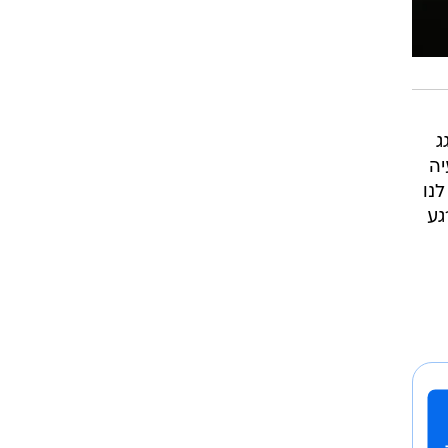
ג
יה
לנו
גע