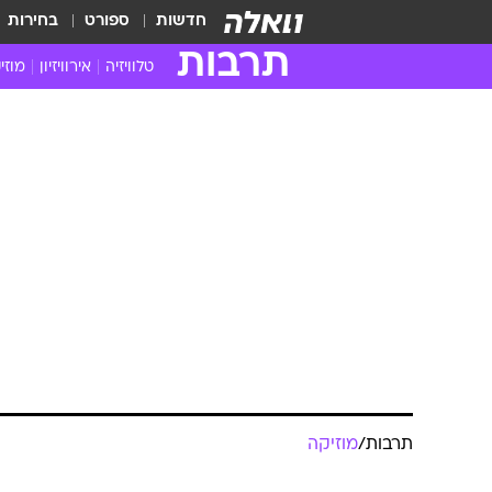
חדשות
ספורט
בחירות
תרבות
טלוויזיה
אירוויזיון
מוזי
חדשות הטלוויזיה
חדשו
ביקורת טלוויזיה
מוזי
צפייה ישירה
מוזי
טלוויזיה ישראלית
קשוב
טלוויזיה מחו"ל
קורד
סדרות מומלצות
קליפי
האח הגדול
הופע
תרבות
/
מוזיקה