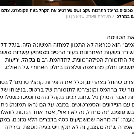
ת מושבים מכוסים בהיכל התרבות עקב גשם שהרטיב את הקהל בעת הקונצרט. צולם
/
ם במהלכו
מערכת וואלה, שגיא בן נון
את הסוויטה
מים" הוא כנראה לא התכוון למחזה המשונה הזה: בגלל דלי
שירד בשעות האחרונות בעיר הרטיב במפתיע עשרות מושב
ל התזמורת הפילהרמונית. לתדהמת רבים בקהל, יריעות
הדליפה על הקהל ארעה במהלך קונצרט שהחל בצהריים, וכלל את היצירו
נור של ברהמס וקונצ'רטו לתזמורת של ברטוק, בניצוחו של
הכנר הסולן גיל שחם. רבים בקהל נדהמו וכעסו כשגילו ע
ם הניילונים והסמרטוטים. במבט עליהם (ראו תמונה) ניתן
יפוצים. "זה מחדל, זה לא ראוי", אמר אחד הזוגות לוואלה
נה: "זה מראה שמשקיעים כסף בדברים הלא נכונים, במקו
מרה ש"זה מעצבן, זה לא תקין ויש בעיה נוספת  בירידה