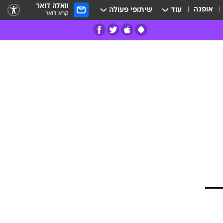
וואלה דואר
אופנה
עוד
שיתופי פעולה
קרא דואר
רים
פרות