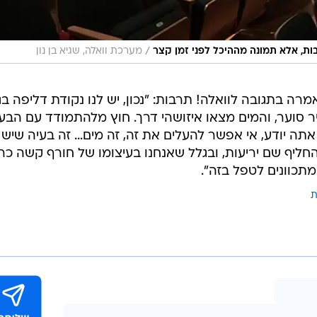
/
ות, אלא תמונה מההיכל לפני זמן קצר
מערכת וואלה, שגיא בן נון
מרה בתגובה לוואלה! תרבות: "נכון, יש לנו נקודת דליפה בג
יר סוער, והמים מצאו איזושהי דרך. חוץ מלהתמודד עם הבע
תה יודע, אי אפשר להעלים את זה, זה מים... זה בעיה שיש 
להחליף שם יריעות, ובגלל שאנחנו בעיצומו של חורף קשה כר
מתכוונים לטפל בזה".
ת