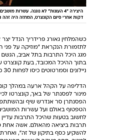
היצירה "4 העונות" לא נוגנה. עשרו
דקות אחרי סיום הקונצרט, המחזה היה זהה ג
כשהמלחין גאורג פרידריך הנדל יצר 
לתזמורת הנקראת "מוזיקה על פני ה
מגג היכל התרבות בתל אביב, הגשם 
בתוך ההיכל המכובד, בעת קונצרט ש
ניילונים וסמרטוטים כיסו לפחות 30 מושבים וחלק מהרצפה שלצדם בחלק האחורי של האולם.
מינור לפסנתר של באך, קונצרטו לכי
הפסנתרן סר אנדרש שיף ובהשתתפות 
הטפטוף באולם ועל עשרות המושבים ע
לחשוב בטעות שהיכל התרבות עדיין בש
תרבות ביציאה מהאולם. אשה אחת טע
להשקיע כסף בתיקון של זה", ואחרת א