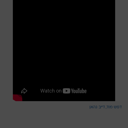
דפש מוד
דייב גהאן