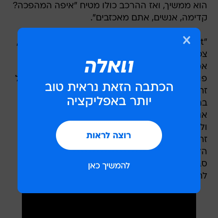
הוא ממשיך, ואז ההרכב כולו מטיח "איפה המהפכה?
קדימה, אנשים, אתם מאכזבים".
"Spirit", אלבום האולפן ה-14 במספר של דפש מוד,
צפוי לצאת במלואו ב-17 במרץ. בראיון לרולינג סטון,
אמר לאחרונה גהאן  "לא הייתי קורא לזה אלבום
פוליטי, כי אני לא מקשיב למוזיקה באופן פוליטי, אבל
זה בהחלט אלבום על האנושות ועל המקום שלנו
בתוך כל זה. אם אנחנו רוצים שדברים ישתנו, אם
אנחנו רוצים מהפכה, אנחנו צריכים לדבר על זה
ולהיות אכפתיים למה שקורה בעולם". יש לציין כי כל
זה קורה בתקופה טעונה במיוחד, גם במולדתה של
הלהקה, בעת שבריטניה נתונה במחלוקת סוערת
סביב עתיד המדינה, גבולותיה והשאלה אם עליה
להישאר באיחוד האירופאי.