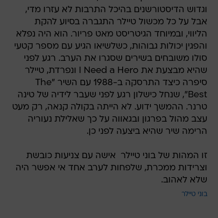
וגדוש הדיסטורשנים בהיכל התרבות לא עזרו מדי,
אבל על כל מכשול טיילר התגברה בסיוע להקת
הליווי, ובמיוחד הגיטריסט מאט פריור. הוא היה נפלא
והפגין יכולות גבוהות, כשלשיאו הגיע עם מספר קטעי
סולו משובחים בשירים שסגרו את הערב. רגע לפני
שהיא מבצעת את I Need a Hero ונפרדת, טיילר
סיפרה כיצד התרסקה ב-1988 עם השיר "The
Best", שנחל כישלון רגע לפני שעבר לידיה של טינה
טרנר. ההמשך ידוע. לא הייתה בקולה קנאה, רק מעט
עצב מהול בפרגון ובגאווה על כך שאלילת נעוריה
הרימה שיר שהיא ביצעה לפני כן.
זו המהות של בוני טיילר  אישה עם צניעות כובשת
וצרידות ממכרת, שלפחות לערב אחד אי אפשר היה
שלא לאהוב.
בוני טיילר