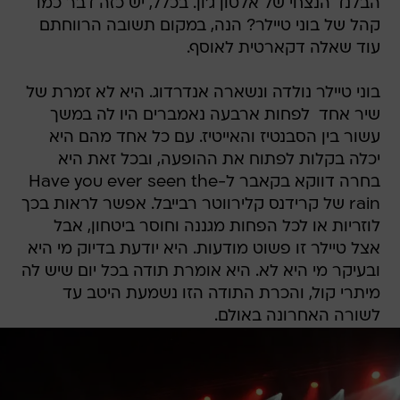
הבלנד הנצחי של אלטון ג'ון. בכלל, יש כזה דבר כמו
קהל של בוני טיילר? הנה, במקום תשובה הרווחתם
עוד שאלה דקארטית לאוסף.
בוני טיילר נולדה ונשארה אנדרדוג. היא לא זמרת של
שיר אחד  לפחות ארבעה נאמברים היו לה במשך
עשור בין הסבנטיז והאייטיז. עם כל אחד מהם היא
יכלה בקלות לפתוח את ההופעה, ובכל זאת היא
בחרה דווקא בקאבר ל-Have you ever seen the
rain של קרידנס קלירווטר רבייבל. אפשר לראות בכך
לוזריות או לכל הפחות מגננה וחוסר ביטחון, אבל
אצל טיילר זו פשוט מודעות. היא יודעת בדיוק מי היא
ובעיקר מי היא לא. היא אומרת תודה בכל יום שיש לה
מיתרי קול, והכרת התודה הזו נשמעת היטב עד
לשורה האחרונה באולם.