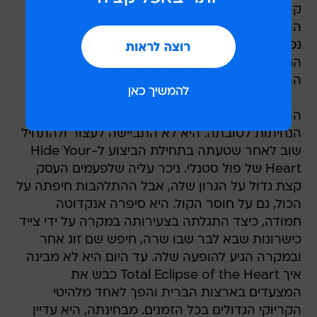
קהל נרגש.
הוא היה נרגש בעיקר משום שהיא עצמה הייתה כה
נפעמת, עד שגם אחרי שההופעה הסתיימה ואנשים
החלו לנהור ליציאה, היא נשארה להודות לשורות
הראשונות ופשוט סירבה לרדת.
ההסתפקות של טיילר במועט עזרה לה לנתב את
הנחיתות לטובתה. היא לא התביישה לעצור ולהתחיל
שוב לאחר שטעתה בתחילת הביצוע ל-Hide Your
Heart של פול סטנלי. ניכר עליה שלפעמים העסק
קצת גדול על הגרון שלה, אבל ההתלהבות חיפתה על
הכול, גם על חוסר הקול. היא סיפרה אנקדוטה
חמודה, כיצד התגלתה בצעירותה במקרה על ידי צייד
כישרונות שבא לבר שבו שרה, חיפש שם זוג אחר
ובמקרה הגיע להופעה שלה. עד היום היא לא מבינה
איך Total Eclipse of the Heart כבש את
המצעדים בארצות הברית והפך לאחד מלהיטי
הקריוקי הגדולים בכל הזמנים. מבחינתה, היא עדיין