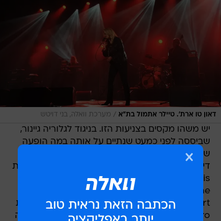
/
דאון טו ארת'. טיילר אתמול בת"א
מערכת וואלה, בני דויטש
יש משהו מקסים בצניעות הזו. בניגוד לגלוריה גיינור,
שביססה לפני כמעט שנתיים על אותה במה הופעה
שלמה על שיר אחד ועדיין התייחסה לעצמה כאל
דיווה, טיילר ידעה לחלק היטב את שיריה הגדולים. את
Lost in Paris היא שיבצה כשיר השלישי, It's a
Heartache הגיע חמישי, ביצוע מושלם ומרגש ל-
Total Eclipse of the Heart בא בשיר העשירי ואת
I Need a Hero שמרה לסוף, כשהיא סוחפת אחריה