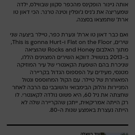
אותה גיינור הופקינס מהכפר סקוון שבווילס, ילדה
שמעריצה את ג'ניס ג'ופלין וטינה טרנר. הכי דאון טו
ארת' שתמצאו בסצנה.
ואם כבר דאון טו ארת' ונערת כפר, טיילר ביצעה שני
שירים, Flat on the Floor ו-This is gonna Hurt,
מתוך האלבום Rocks and Honey שהוציאה
ב-2013 בנשוויל. דווקא השירים המצוינים הללו,
שניכרת בהם השפעת הקאנטרי של עיר המוזיקה
מטנסי, מעידים על הפספוס הגדול בקריירה
המאוחרת של טיילר. עם הקול המחוספס ונטול
המניירות והלוק הבימבואי והשובבי גם הרבה לאחר
שחצתה את גיל 60, היא פשוט נולדה לקאנטרי. לו
רק הייתה אמריקאית, ייתכן שהקריירה שלה לא
הייתה נעצרת באמצע שנות ה-80.
עוד בוואלה