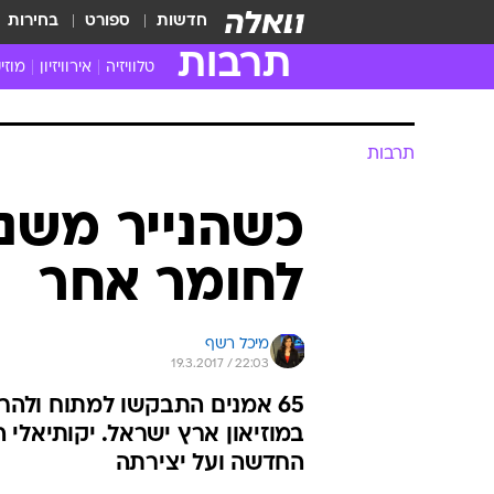
חדשות
ספורט
בחירות
תרבות
טלוויזיה
אירוויזיון
מוזי
חדשות הטלוויזיה
חדשו
ביקורת טלוויזיה
מוזי
תרבות
צפייה ישירה
מוזי
טלוויזיה ישראלית
קשוב
כשהנייר משנ
טלוויזיה מחו"ל
קורד
לחומר אחר
סדרות מומלצות
קליפי
האח הגדול
הופע
מיכל רשף
19.3.2017 / 22:03
65 אמנים התבקשו למתוח ולהר
החדשה ועל יצירתה