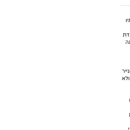
תיו
היא עובדת
ה
ייר
ולא