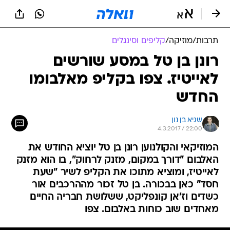
תרבות
/
מוזיקה
/
קליפים וסינגלים
רונן בן טל במסע שורשים
לאייטיז. צפו בקליפ מאלבומו
החדש
שגיא בן נון
4.3.2017 / 22:00
המוזיקאי והקולנוען רונן בן טל יוציא החודש את
האלבום "דורך במקום, מזנק לרחוק", בו הוא מזנק
לאייטיז, ומוציא מתוכו את הקליפ לשיר "שעת
חסד" כאן בבכורה. בן טל זכור מההרכבים אור
כשדים וז'אן קונפליקט, ששלושת חבריה החיים
מאחדים שוב כוחות באלבום. צפו