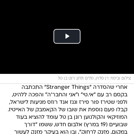
צילום ובימוי: רן סלוין, מלים ולחן: רונן בן טל
אחרי שהסדרה "Stranger Things" התכתבה
בקסם רב עם "אי.טי" ו"אני והחבר'ה" והפכה ללהיט,
ולפני שטירז פור פירז וגנז אנד רוזס מגיעות לישראל,
קבלו פעם נוספת את שובו של הקאמבק של האייטיז.
המוזיקאי והקולנוען רונן בן טל עומד להוציא בעוד
שבועיים (19 במרץ) אלבום חדש, ששמו "דורך
במקום, מזנק לרחוק", ובו הוא בעיקר מזנק לעשור