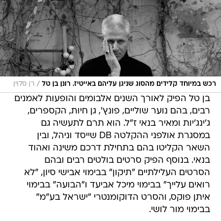
/
רכש במיוחד קלידים מהסוג שניגן עליהם באייטיז. רונן בן טל
רן סלוין
בן טל הפיק לאורך השנים אלבומים והופעות לאמנים
רבים, בהם נוער שוליים, פונץ', גן חיות, הקספרים,
ג'ינג'יות ומאיר בנאי ז"ל. הוא תרם לתעשיה גם
במסגרת אולפני ההקלטה DB שייסד וניהל, ובין
השאר הקליטו בהם בתחילת דרכם משינה ואהוד
בנאי. בנוסף הפיק סרטים בולטים רבים ובהם
הסרטים העלילתיים "תיקון" בבימוי אבישי סיון, "לא
רואים עלייך" בבימוי מיכל אביעד ו"הבועה" בבימוי
איתן פוקס, והסרט הדוקומנטרי "ישראל בע"מ"
בבימוי מור לושי.