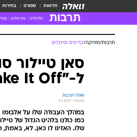
חדשות
ספורט
בחירות
תרבות
טלוויזיה
אירוויזיון
מוזי
חדשות הטלוויזיה
חדשו
ביקורת טלוויזיה
מוזי
תרבות
/
מוזיקה
/
קליפים וסינגלים
צפייה ישירה
מוזי
טלוויזיה ישראלית
קשוב
סאן טיילור סו
טלוויזיה מחו"ל
קורד
ל-"Shake It Off"
סדרות מומלצות
קליפי
האח הגדול
הופע
וואלה תרבות
5.3.2017 / 22:00
במהלך העבודה שלו על אלבומו ה
כמו כולנו בלהיט הגדול של טיילו
שלו. האזינו לו כאן. לא, באמת, ה