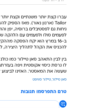
יח"צ - חד פעמי
Tailor (ארנון נאור). מאז הספי
גיחות גם לפסטיבלים ברוסיה, יפן והוד
לפעמים סולו ולפעמים עם הלהקה שמ
ב-16 במרץ הוא יקח הפסקה מההקל
להכניס את הקהל לתהליך היצירה, ל
לו גרסת כיסוי אקוסטית ויפה בעזרתם 
שעשה את המאסטר. האזינו לביצוע 
סאן טיילור
טיילור סוויפט
טרם התפרסמו תגובות