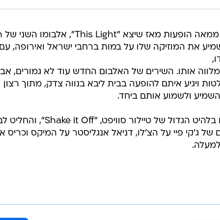
עברו קצת יותר
ק להשמיע את המוזיקה שלו על במות ברחבי ישראל ואירופה, עם
ו,
לווה אותו. השירים של האלבום החדש עוד לא גמורים, אב
טות ויגיע איתם להופעה בבית ליבא בנווה צדק, מתוך רצון
השמיע ולשמוע אותם ביחד.
בין לבין התאהב סאן טיילור כמו כולנו בלהיט הגדול של טיילור סוויפט, "t Off
של ג'קי פיי על הצ'לו, דניאל אנגליסטר על המיקס וכריס א
למעלה.