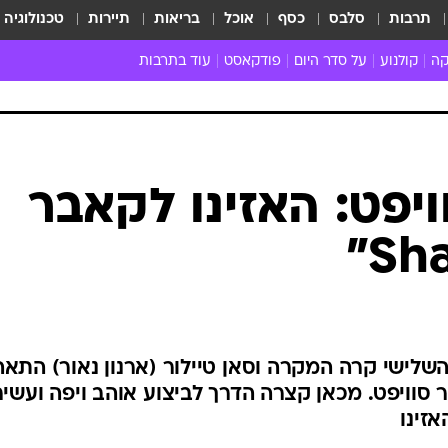
תרבות
סלבס
כסף
אוכל
בריאות
תיירות
טכנולוגיה
קה
קולנוע
על סדר היום
פודקאסט
עוד בתרבות
ת המוזיקה
מדיה
ביקורת סרטים
ספרות
ביקורת ספ
קה ישראלית
חדשות הקולנוע
במה
תיאטרון
חדשות הס
קה לועזית
טריילרים
אמנות
פרק ראשון
 מאוד
פרינג'
ויפט: האזינו לקאבר
רוי
הופעות חיות
ם וסינגלים
חמש המלצות - ואזהרה
ות חיות
כל הכתבות
30 שנה לחברים
כתבו לנו
שלישי קרה המקרה וסאן טיילור (ארנון נאור) התא
ר סוויפט. מכאן קצרה הדרך לביצוע אוהב ויפה ועשיר
אזינו