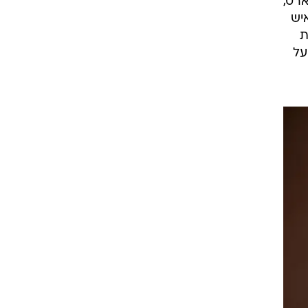
ה
וק
ארט,
יש
ת
על