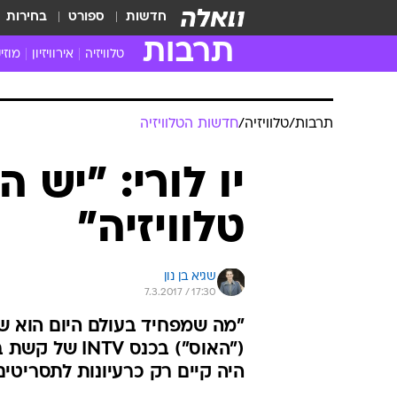
חדשות
ספורט
בחירות
תרבות
טלוויזיה
אירוויזיון
מוזי
חדשות הטלוויזיה
חדשו
ביקורת טלוויזיה
מוזי
צפייה ישירה
מוזי
טלוויזיה ישראלית
קשוב
טלוויזיה מחו"ל
קורד
סדרות מומלצות
קליפי
האח הגדול
הופע
תרבות
/
טלוויזיה
/
חדשות הטלוויזיה
יו לורי: "יש 