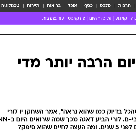
תרבות
סלבס
כסף
אוכל
בריאות
תיירות
טכנולוגיה
קה
קולנוע
על סדר היום
פודקאסט
עוד בתרבות
ת המוזיקה
מדיה
ביקורת סרטים
ספרות
ביקורת ספ
קה ישראלית
חדשות הקולנוע
במה
תיאטרון
חדשות הס
קה לועזית
טריילרים
אמנות
פרק ראשון
 מאוד
פרינג'
רוי
הופעות חיות
ם וסינגלים
חמש המלצות - ואזהרה
ות חיות
כל הכתבות
30 שנה לחברים
כתבו לנו
היום הרבה יותר מדי