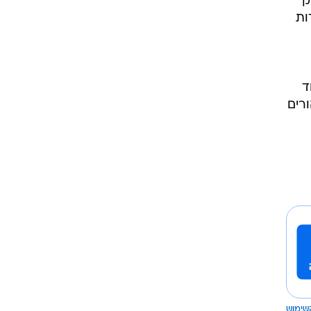
 על
 הוא
ב
דר
ק
ות
 בניגוד
ורים