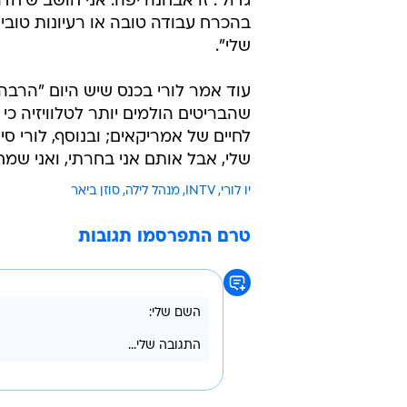
מנחת הפאנל הגדירה את הסדרה "מנה
הפקות להיות יקרות כדי להיות טובות
לא הכסף, אלא לספר את הסיפור בצור
הדוקומנטרית המעולה 'ציוויליזציה' 
ואומר 'אם מסתכלים אחורה בהיסטורי
גדול'. זו אבחנה יפה. אני חושב ש'חד
בהכרח עבודה טובה או רעיונות טובים
שלי".
עוד אמר לורי בכנס שיש היום "הרבה 
לחיים של אמריקאים; ובנוסף, לורי סי
שלי, אבל אותם אני בחרתי, ואני שמח
יו לורי
INTV
מנהל לילה
סוזן ביאר