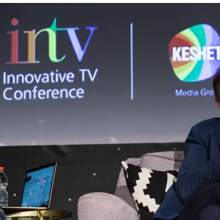
כל בדיוק כמו שהוא נראה", אמר השחקן יו לורי
("האוס") בכנס INTV של קשת בי-ם. לורי הבי
 שהוא סיפק?