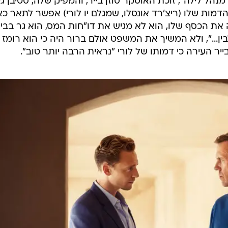
. זה כאוס מוחלט", ענה לה לורי.
ולמעשה כל הסיפורים תלויים בהתחלה ביציבות ובנורמליות, ז
ה יוצא מזה ואז אתה חוזר בנורמליות אלטרנטיבית. זהו בדי
יפה היציבות הזאת, שמתחתיה קונספירציה יכולה לקרות. אני
מתכוון, בכל שעה שבה אנחנו צופים ב-CNN הייתה לפני 5 שנים פגישת פיצ'ינג לטלוויזיה (פגישה
. זה לגמרי מזעזע".
ל לילה", זוכת האוסקר סוזן בייר, והמפיק שלה, סטיבן ג
מות שלו (ריצ'רד אונסלו, שמגלם יו לורי) אפשר לתאר כא
 את הכסף שלו, הוא לא מגיש את דו"חות המס, הוא גר בבי
לבין...", ולא המשיך את המשפט אולם ברור היה כי הוא רומז 
ר העירה כי דמותו של לורי "נראית הרבה יותר טוב".