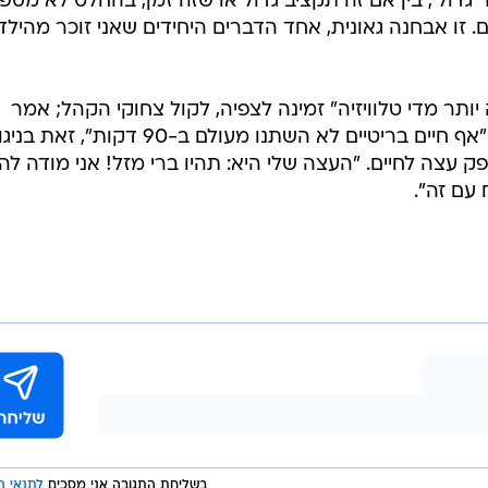
ל לילה" כ"קולנועית, גדולה ועשירה", ועלתה השאלה האם
. הבמאית בייר ציינה את "אור ירח", שזכה באחרונה בפרס
האוסקר לסרט הטוב ביותר. "הסרט זכה באוסקר ועלה רק 1.2 מיליון דולר. אני חושבת שהענין
ה הנכונה". יו לורי אמר: "מישהו זוכר את הסדרה
של קנט קלארק? בסיומו של פרק, יש ארמון, הוא מסתכל סבי
ה, זה כנראה נכון להגיד שלאף אחד לא היה רעיון גדול בח
ר גדול', בין אם זה תקציב גדול או שזה זמן, בהחלט לא מספ
. זו אבחנה גאונית, אחד הדברים היחידים שאני זוכר מהילד
יותר מדי טלוויזיה" זמינה לצפיה, לקול צחוקי הקהל; אמר
שהבריטים הולמים יותר לטלוויזיה כי "אף חיים בריטיים לא השתנו מעולם ב-90 דקות", זאת
פק עצה לחיים. "העצה שלי היא: תהיו ברי מזל! אני מודה לה
 עם זה".