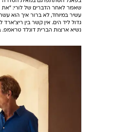
היום הוא שהכל בדיוק כמו שהוא נראה
"כל סיפורי המרגלים", הוסיף לורי, "
הסיפור. יש לך סיטואציה נורמלית, את
הסיפור. ועכשיו אני פשוט לא יודע א
שבה מציגים רעיונות לתסריטים  ש"ב)
בפאנל השתתפו גם במאית הסדרה "מנה
שאמר לאחר הדברים של לורי: "את הד
עשיר במיוחד, לא ברור איך הוא עשה
גדול ליד הים. אין קשר בין ריצ'ארד 
נשיא ארצות הברית דונלד טראמפ. ביי