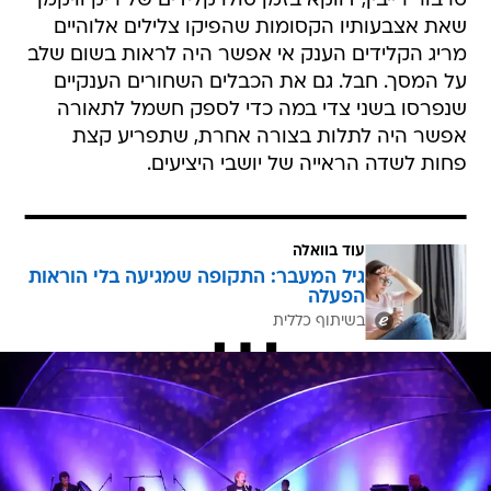
טרבור רייבין, דווקא בזמן סולו קלידים של ריק וויקמן 
שאת אצבעותיו הקסומות שהפיקו צלילים אלוהיים
מריג הקלידים הענק אי אפשר היה לראות בשום שלב
על המסך. חבל. גם את הכבלים השחורים הענקיים
שנפרסו בשני צדי במה כדי לספק חשמל לתאורה
אפשר היה לתלות בצורה אחרת, שתפריע קצת
פחות לשדה הראייה של יושבי היציעים.
עוד בוואלה
גיל המעבר: התקופה שמגיעה בלי הוראות
הפעלה
בשיתוף כללית