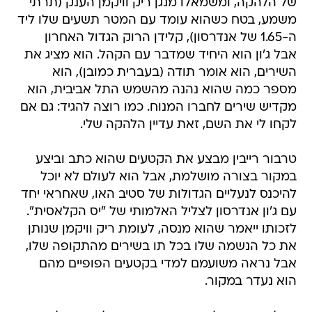
של הלהקה, ומשמאלו מנגן ריק וויקמן הענק (תרתי
משמע, בטח כשהוא עומד עם המטר תשעים שלו ליד
ה-1.65 של אנדרסון), קלידן הרוק הגדול האחרון 
אבל ג'ון הוא היחיד שמדבר עם הקהל. הוא מציג את
השירים, הוא אומר תודה (בעברית כמובן), הוא
מספר כמה שהוא נהנה מהשמש התל אביבית, הוא
מקדיש שירים לחברו המנוח. כמו רוצה להגיד: גם אם
לקחו לי את השם, זאת עדיין הלהקה שלי.
טרבור רייבין מבצע את הקטעים שהוא כתב וביצע
במקור בצורה מושלמת, אבל הוא לעולם לא יוכל
להיכנס לנעליים הגדולות של סטיב האו, שאחראי יחד
עם ג'ון אנדרסון לצליל האלמותי של "יס הקלאסית".
לזכותו ייאמר שהוא מנסה, לעומת ריק וויקמן שנותן
את כל הנשמה שלו בכל תו בשירים מהתקופה שלו,
אבל נראה משועמם למדי בקטעים הפופיים מהם
הוא נעדר במקור.