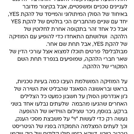
לעניינים טכניים ומשפטיים, אבל בקיצור מדובר
באיחוד של הסולן המיתולוגי והמייסד של להקת YES,
יחד עם שניים מהחברים הכי בולטים של להקת YES 
אבל כל אחד זהר בתקופה אחרת לחלוטין של
הלהקה  ושלושתם התאחדו כדי להופיע עם המוזיקה
של להקת YES, אבל תחת שם אחר.
מבולבלים? פרטים תוכלו למצוא אצל עורכי הדין של
שאר חברי הלהקה, שמופיעים בנפרד תחת השם
המקורי של הלהקה.
על המוזיקה המושלמת העיבו כמה בעיות טכניות,
בראש ובראשונה הסאונד שהבליט את השירה של
ג'ון אנדרסון הסולן על חשבון כמעט כל הצלילים
האחרים שהגיעו מהבמה  שלעתים נבלעו אחד בשני
ברקע. בנוסף, ניכר שצילום הווידיאו של ההופעה
נעשה רק כדי לעשות "וי" על משבצת מסכי הענק,
וכך לעתים המצלמה התמקדה בפניו של הגיטריסט