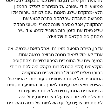
להופעת רוק מתקדם, מוחאים כפיים בקצב לגיטריסט
ממוצא יהודי שפורט על המיתרים לצלילי ההמנון
הלא-מתקדם שלנו. האמת שגם לכותב שורות אלו
הפריעה העובדה שהלהקה בחרה לבצע את
"התקווה", אבל מסיבה שונה לגמרי  פשוט חבל לי
שלא ניצלו את הזמן הזה בשביל לבצע עוד שיר
מהתקופה הקלאסית של YES.
אז כן, הייתה הופעה מצויינת  אבל כזאת שכמעט אף
אחד לא יכול לצאת ממנה מרוצה במאה אחוז.
המעריצים של החומרים הפרוגרסיביים מהתקופה
הקלאסית (ולפי ההתלהבות בקהל, היה להם רוב די
ברור) נאלצו "לסבול" כמה שירים מהתקופה
המסחרית של שנות השמונים  בעוד חובבי הפופ של
האייטיז מצאו את עצמם לאורך רוב המופע בתקומת
הדינוזאורים המתקדמים של שנות השבעים. מי
שהצליח לשמור קצת על ראש פתוח, יכול היה
ליהנות מביצועים על סף השלמות של כמה מהשירים