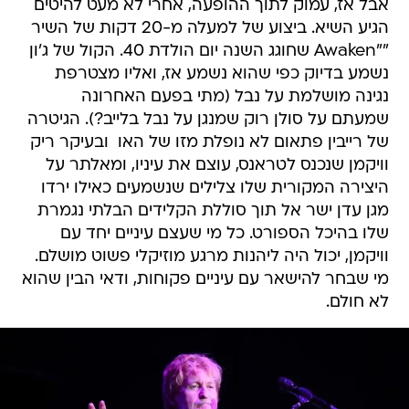
אבל אז, עמוק לתוך ההופעה, אחרי לא מעט להיטים 
הגיע השיא. ביצוע של למעלה מ-20 דקות של השיר
""Awaken שחוגג השנה יום הולדת 40. הקול של ג'ון
נשמע בדיוק כפי שהוא נשמע אז, ואליו מצטרפת
נגינה מושלמת על נבל (מתי בפעם האחרונה
שמעתם על סולן רוק שמנגן על נבל בלייב?). הגיטרה
של רייבין פתאום לא נופלת מזו של האו  ובעיקר ריק
וויקמן שנכנס לטראנס, עוצם את עיניו, ומאלתר על
היצירה המקורית שלו צלילים שנשמעים כאילו ירדו
מגן עדן ישר אל תוך סוללת הקלידים הבלתי נגמרת
שלו בהיכל הספורט. כל מי שעצם עיניים יחד עם
וויקמן, יכול היה ליהנות מרגע מוזיקלי פשוט מושלם.
מי שבחר להישאר עם עיניים פקוחות, ודאי הבין שהוא
לא חולם.