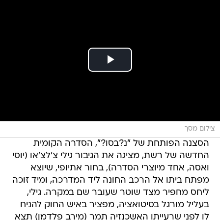
צילום מסך
הסצנה הפותחת של "נ?בסו?", הסדרה הקומית
החדשה של רשת, מציגה את הגיבור גילי צ'לצ'או (יוסי
ואסה, אחד מיוצרי הסדרה), בחור אתיופי, שיוצא
מפתח ביתו אל הרכב החונה ליד המדרכה, ומיד זוכה
ליחס מחפיר מצד שוטר שעובר שם במקרה. גילי,
בעליל מורגל בסיטואציה, מפציר באיש החוק להניח
לו לפני שרעייתו האשכנזיה תמר (מירב פלדמן) תצא