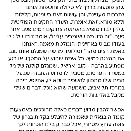
ולפיכך מצחיקות בהרבה. חלק ניכר מכוחן נובע מכך
שהן פוסעות בדרך לא סלולה וחושפות אותנו
לתרבות מעניינת, והן עושות זאת בשנינות, קלילות
וללא מורא. זאת אומרת, היעדר התקינות הפוליטית
שלהן לבדו מוציא בהפתעה צחוקים רמים פעם אחר
פעם. "זה נכון מה שאומרים עלינו", אומר דודו של גילי
בעודו מביט באחייניתו הנמלטת מאמה, "אנחנו
באמת רצים מהר" (סולומון מרשה שמגלם אותו גונב
את ההצגה כמעט כל אימת שהוא על המסך). או רגע
מפתיע בהרבה - קובי אריאלי, שמגלם קולגה של גילי
במשרד הפרסום, מסביר לו מדוע העובדה שבעל
הבית שלו מתכוון להשכיר דווקא לו, אתיופי, דירה
במרכז תל אביב, משמעה שהוא נוכל, דברים שגילי
מקבל באדישות הורסת.
אפשר להבין מדוע דברים כאלה מרוככים באמצעות
קומדיה בנאלית שאמורה להיבלע בקלות בגרון של
צופה ערוץ מסחרי, אבל כבר קיבלנו הוכחות לכך