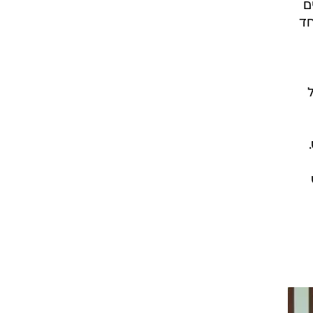
ת צהריים חגיגית לציון 31 שנים
חד