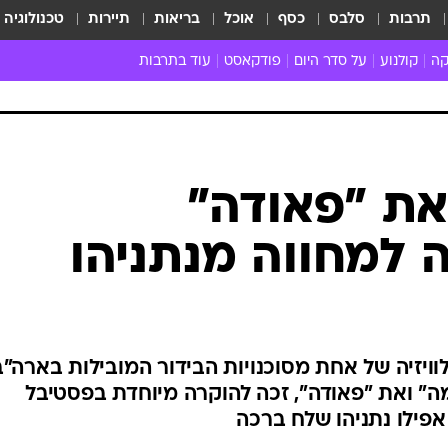
תרבות
סלבס
כסף
אוכל
בריאות
תיירות
טכנולוגיה
קה
קולנוע
על סדר היום
פודקאסט
עוד בתרבות
ת המוזיקה
מדיה
ביקורת סרטים
ספרות
ביקורת ספ
קה ישראלית
חדשות הקולנוע
במה
תיאטרון
חדשות הס
קה לועזית
טריילרים
אמנות
פרק ראשון
 מאוד
פרינג'
את "פאודה"
רוי
הופעות חיות
 למחווה מנתניהו
ם וסינגלים
חמש המלצות - ואזהרה
ות חיות
כל הכתבות
30 שנה לחברים
כתבו לנו
ויזיה של אחת מסוכנויות הבידור המובילות בארה"ב
 ואת "פאודה", זכה להוקרה מיוחדת בפסטיבל
אפילו נתניהו שלח ברכה