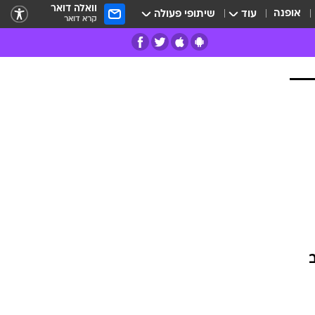
וואלה דואר
אופנה
עוד
שיתופי פעולה
קרא דואר
רים
פרות