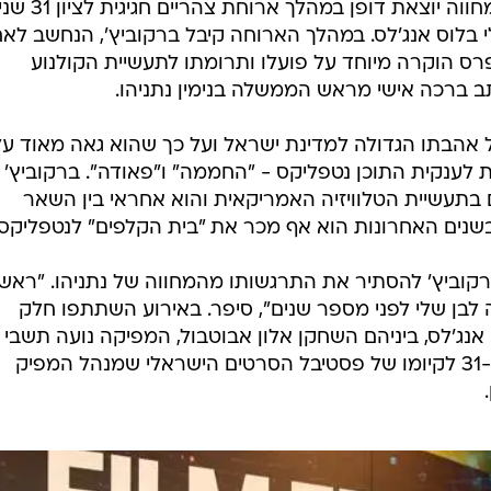
בעולם CAA, אדם ברקוביץ', לזכה למחווה יוצאת דופן במהלך ארוח
 בלוס אנג'לס. במהלך הארוחה קיבל ברקוביץ', הנחשב לא
פרס הוקרה מיוחד על פועלו ותרומתו לתעשיית הקולנוע
תב ברכה אישי מראש הממשלה בנימין נתניהו.
ל אהבתו הגדולה למדינת ישראל ועל כך שהוא גאה מאוד על
לענקית התוכן נטפליקס - "החממה" ו"פאודה". ברקוביץ'
תעשיית הטלוויזיה האמריקאית והוא אחראי בין השאר
בשנים האחרונות הוא אף מכר את "בית הקלפים" לנטפליקס.
קוביץ' להסתיר את התרגשותו מהמחווה של נתניהו. "ראש
ן שלי לפני מספר שנים", סיפר. באירוע השתתפו חלק
נג'לס, ביניהם השחקן אלון אבוטבול, המפיקה נועה תשבי
והמפיק אבי לרנר. זו כאמור השנה ה-31 לקיומו של פסטיבל הסרטים הישראלי שמנהל המפיק