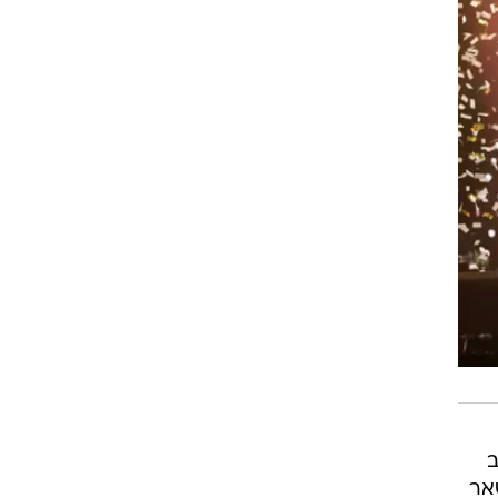
ב
השאר