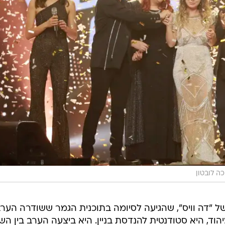
ה לובטון
של "דה וויס", שהגיעה לסיומה בתוכנית הגמר ששודרה הער
ת) ברשת, ערוץ 2. סבן, בת 21 מיהוד, היא סטודנטית להנדסת בניין. היא ביצעה הערב בין 