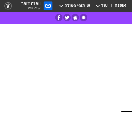
וואלה דואר
אופנה
עוד
שיתופי פעולה
קרא דואר
רים
פרות