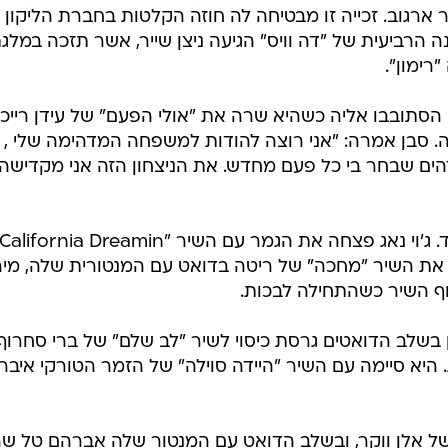
 ארגוב. זכייה זו מבטיחה לה חוזה הקלטות בחברת הליקון
ה הרביעית של "דה וויס" הגיעה ניצן שייר, אשר תזכה במלג
רימון".
סתובבו אליה כשהיא שרה את "אולי הפעם" של עידן רייכל
 סבן אמרה: "אני רוצה להודות למשפחה המדהימה שלי ,
ים שבחר בי כל פעם מחדש. את הניצחון הזה אני מקדישה
את השיר "מחכה" של ריטה בדואט עם המנטורית שלה, מיר
ף השיר כשהתחילה לבכות.
 בשלב הדואטים גרסת כיסוי לשיר "לב שלם" של ברי סחרוף
יא סיימה עם השיר "היידה סוילה" של הזמר הטורקי איבר
ן שייר שרה תחילה את "Faded" של אלן ווקר, ובשלב הדואט עם המנטור שלה אברהם טל 