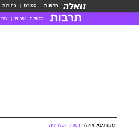
חדשות
ספורט
בחירות
תרבות
טלוויזיה
אירוויזיון
מוזי
חדשות הטלוויזיה
חדשו
ביקורת טלוויזיה
מוזי
צפייה ישירה
מוזי
טלוויזיה ישראלית
קשוב
טלוויזיה מחו"ל
קורד
סדרות מומלצות
קליפי
האח הגדול
הופע
תרבות
/
טלוויזיה
/
חדשות הטלוויזיה