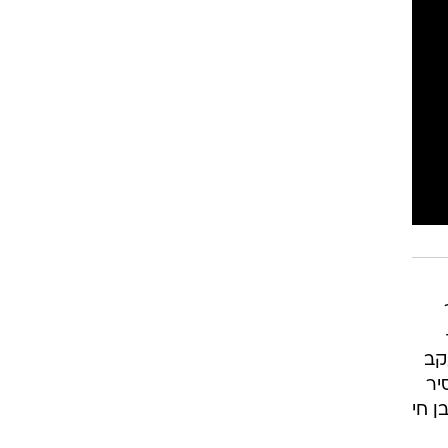
קב
סיר
ן חי