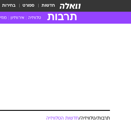
חדשות
ספורט
בחירות
תרבות
טלוויזיה
אירוויזיון
מוזי
חדשות הטלוויזיה
חדשו
ביקורת טלוויזיה
מוזי
צפייה ישירה
מוזי
טלוויזיה ישראלית
קשוב
טלוויזיה מחו"ל
קורד
סדרות מומלצות
קליפי
האח הגדול
הופע
תרבות
/
טלוויזיה
/
חדשות הטלוויזיה