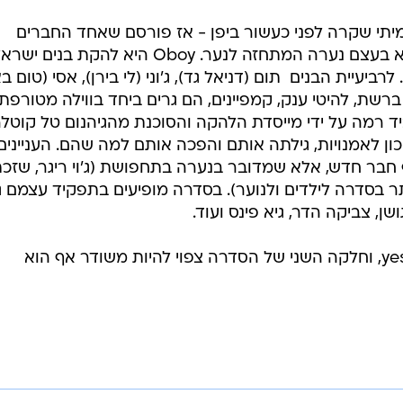
תי שקרה לפני כעשור ביפן - אז פורסם שאחד החברים
בלהקת הבנים הכי פופולרית ביפן הוא בעצם נערה המתחזה לנער. Oboy היא להקת ב
יית הבנים  תום (דניאל גד), ג'וני (לי בירן), אסי (טום ב
 ברשת, להיטי ענק, קמפיינים, הם גרים ביחד בווילה מטורפת,
ביד רמה על ידי מייסדת הלהקה והסוכנת מהגיהנום טל קוטל
ון לאמנויות, גילתה אותם והפכה אותם למה שהם. העניינים
ר חדש, אלא שמדובר בנערה בתחפושת (ג'וי ריגר, שזכ
 בסדרה לילדים ולנוער). בסדרה מופיעים בתפקיד עצמם ג
ן, צביקה הדר, גיא פינס ועוד.
השידור הפעם יהיה בערוץ yes Drama, וחלקה השני של הסדרה צפוי להיות משודר אף הוא