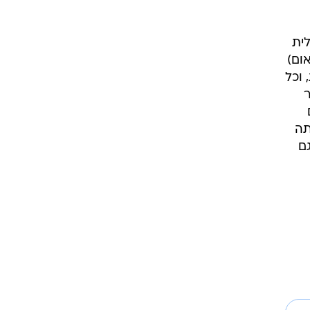
נים ישראלית
אום)
 וכל
ר
תה
ם