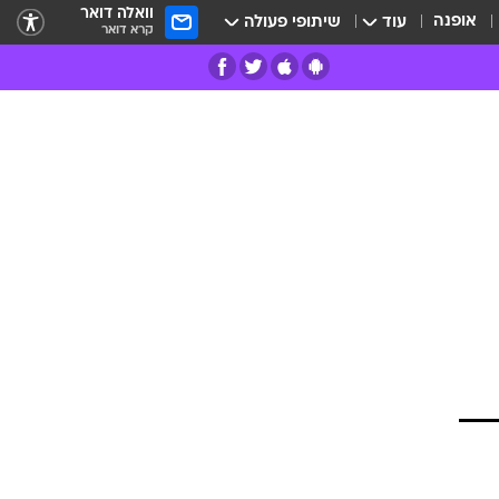
וואלה דואר
אופנה
עוד
שיתופי פעולה
קרא דואר
רים
פרות