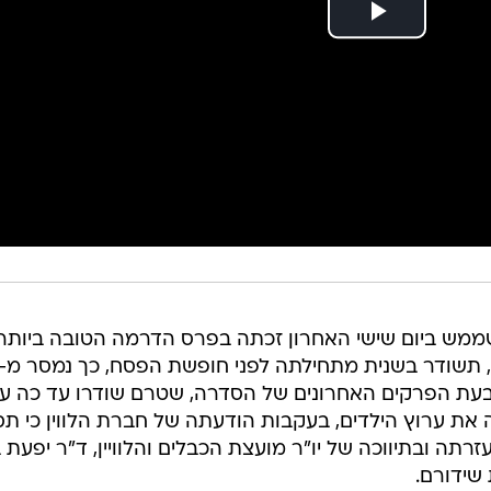
 המוזיקלית לנוער "Oboy", שממש ביום שישי האחרון זכתה בפרס הדרמה הטובה ביותר
ה, תשודר בשנית מתחילתה לפני חופשת הפסח, כך נמסר מ-
 ארבעת הפרקים האחרונים של הסדרה, שטרם שודרו עד כה ע
ye לבין RGE, המפעילה את ערוץ הילדים, בעקבות הודעתה של חברת הלווין כי ת
תה ובתיווכה של יו"ר מועצת הכבלים והלוויין, ד"ר יפעת ב
שידורם.