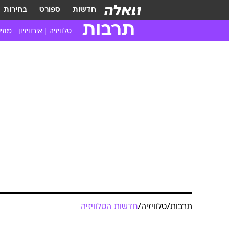
חדשות
ספורט
בחירות
תרבות
טלוויזיה
אירוויזיון
מוזי
חדשות הטלוויזיה
חדשו
ביקורת טלוויזיה
מוזי
צפייה ישירה
מוזי
טלוויזיה ישראלית
קשוב
טלוויזיה מחו"ל
קורד
סדרות מומלצות
קליפי
האח הגדול
הופע
תרבות
/
טלוויזיה
/
חדשות הטלוויזיה