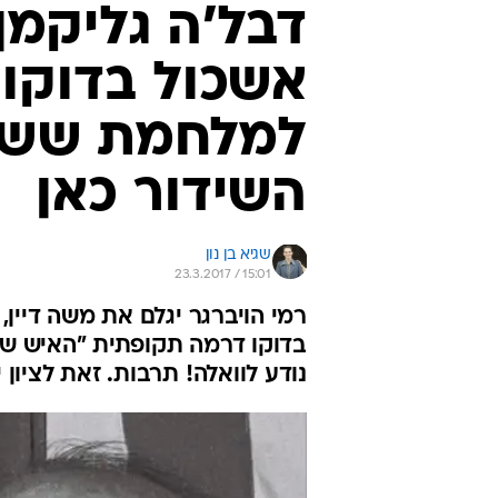
דבל'ה גליקמן
אשכול בדוקו
למלחמת ששת 
השידור כאן
שגיא בן נון
23.3.2017 / 15:01
רמי הויברגר יגלם את משה דיין, 
בדוקו דרמה תקופתית "האיש שנ
נודע לוואלה! תרבות. זאת לציו