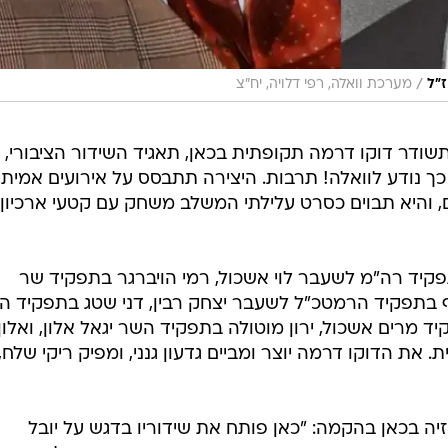
/
ז"ל
מערכת וואלה, רפי דלויה, יח"צ
ודר דוקו דרמה תקופתית בכאן, תאגיד השידור הציבורי,
 נודע לוואלה! תרבות. היצירה תתבסס על אירועים אמיתי
היא תבוים כסרט עלילתי המשלב משחק עם קטעי ארכיון
פקיד רה"מ לשעבר לוי אשכול, רמי הויברגר בתפקיד שר
לף בתפקיד הרמטכ"ל לשעבר יצחק רבין, דני שטג בתפקיד ה
ד מרים אשכול, ירון מוטולה בתפקיד השר יגאל אלון, ואלון
את הדוקו דרמה יוצר ומביים גדעון גנני, ומפיק ריקי שלח,
זיה בכאן בהקמה: "כאן פותח את שידוריו בדגש על יובל