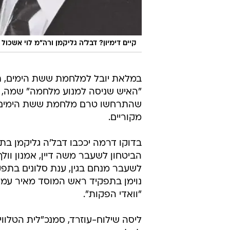
קיים דימיון? דבל'ה גליקמן ורה"מ לוי אשכול 
במלאת יובל למלחמת ששת הימים, תש
"האיש שניסה למנוע מלחמה" שמה, כך
שהתרחשו טרם מלחמת ששת הימים, ו
מקוריים.
בדוקו דרמה יככבו דבל'ה גליקמן בת
הביטחון לשעבר משה דיין, אמנון וו
לשעבר מנחם בגין, ענת סלונים בתפקי
נוימן בתפקיד ראש המוסד מאיר עמית. 
"וואדי הפקות".
ליסה שילוח-עוזרד, סמנכ"לית הטלווי