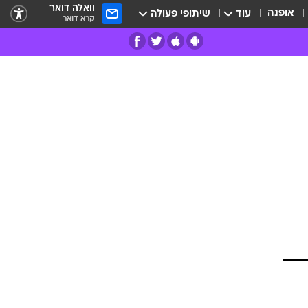
וואלה דואר
אופנה
עוד
שיתופי פעולה
קרא דואר
רים
פרות