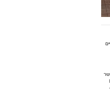
ים
שר