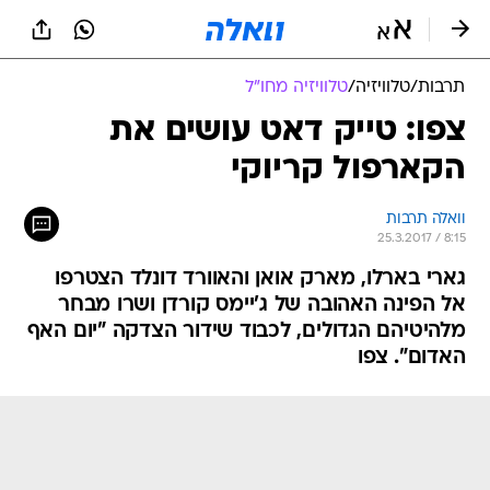
תרבות
/
טלוויזיה
/
טלוויזיה מחו"ל
צפו: טייק דאט עושים את
הקארפול קריוקי
וואלה תרבות
25.3.2017 / 8:15
גארי בארלו, מארק אואן והאוורד דונלד הצטרפו
אל הפינה האהובה של ג'יימס קורדן ושרו מבחר
מלהיטיהם הגדולים, לכבוד שידור הצדקה "יום האף
האדום". צפו