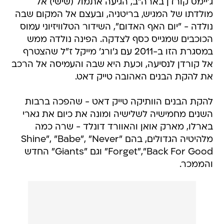
ג'יימס קורדן בארה"ב, הגיעה אתמול (שישי) אל
מולדתו של המגיש, בריטניה, ובעצם אל המקום שבה
נולדה - "יום האף האדום", השידור הטלוויזיוני עמוס
הכוכבים שמגייס כסף לצדקה. הפינה נולדה ממש
במסגרת הזו ב-2011 עם ג'ורג' מייקל ז"ל שהצטרף
אל קורדן לנסיעה, וכעת היא שבה והעמיסה אל הרכב
את להקת הבנים האהובה טייק דאט.
להקת הבנים הוותיקה טייק דאט - שהפכה ברבות
השנים מחמישיה לשלישיה ומונה את כיום את גארי
בארלו, מארק אואן והאוורד דונלד - שרה כמה
מלהיטיה הגדולים, בהם "Shine", "Babe", "Never
Forget","Back For Good" וגם "Giants" החדש
והממכר.