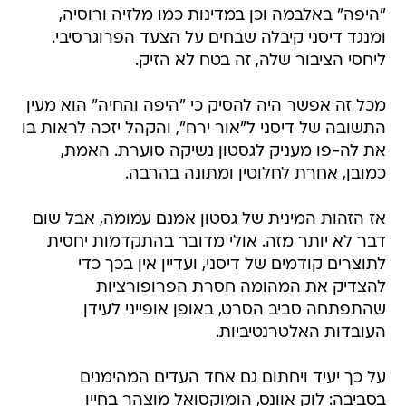
"היפה" באלבמה וכן במדינות כמו מלזיה ורוסיה,
ומנגד דיסני קיבלה שבחים על הצעד הפרוגרסיבי.
ליחסי הציבור שלה, זה בטח לא הזיק.
מכל זה אפשר היה להסיק כי "היפה והחיה" הוא מעין
התשובה של דיסני ל"אור ירח", והקהל יזכה לראות בו
את לה-פו מעניק לגסטון נשיקה סוערת. האמת,
כמובן, אחרת לחלוטין ומתונה בהרבה.
אז הזהות המינית של גסטון אמנם עמומה, אבל שום
דבר לא יותר מזה. אולי מדובר בהתקדמות יחסית
לתוצרים קודמים של דיסני, ועדיין אין בכך כדי
להצדיק את המהומה חסרת הפרופורציות
שהתפתחה סביב הסרט, באופן אופייני לעידן
העובדות האלטרנטיביות.
על כך יעיד ויחתום גם אחד העדים המהימנים
בסביבה: לוק אוונס, הומוקסואל מוצהר בחייו