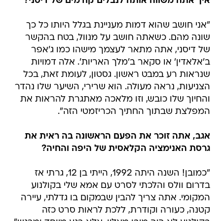
איך אתה משווה אותה לנבלים קודמים של דיסני?
"אני חושב שהוא דמות מעניינת בגלל היותו כל כך
שונה מהם. כשאתה חושב על מנוול, בטח בהקשר
של דיסני, אתה מתאר לעצמך מישהו כמו ג'אפר
ב'אלאדין' או סקאר ב'מלך האריות'. אלה דמויות
שנראות רע במבט ראשון. גסטון, לעומת זאת, בכל
הצניעות, נראה מעולה. הוא שרירי, השיער שלו נהדר
והחיוך שלו כובש, וזו מלאכה מאתגרת להראות את
המפלצת שבתוך החתיך הכריזמטי הזה".
אגב, אתה זוכר את הפעם הראשונה בה ראית את
גרסת האנימציה הקלאסית של היפה והחיה?
"כמובן! השנה היתה 1992, הייתי בן 12, גרתי אז
בדרום וולס והלכתי לסרט עם אמא שלי בקולנוע
המקומי. אתה צריך להבין שבמקום בו גדלתי, עיירה
קטנה, כעורה וקודרת, ללכת לראות סרט כזה