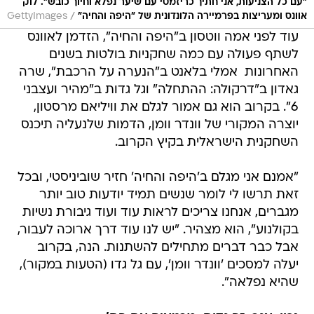
"עם כל הצניעות, אני חתיך כריזמטי עם שיער נפלא וחיוך כובש". לוק
/
אוונס ומעריצות בפרמיירה הלונדונית של "היפה והחיה"
GettyImages
עוד לפני אמה ווטסון ב"היפה והחיה", הזדמן לאוונס
לשתף פעולה עם כמה שחקניות בולטות בשנים
האחרונות  אמלי בלאנט ב"הנערה על הרכבת", שרה
גאדון ב"דרקולה: ההתחלה" וגל גדות ב"מהיר ועצבני
6". בקרוב הוא גם אמור לגלם את וויליאם מרסטון,
יוצרה המקורי של וונדר וומן, הדמות שלנעליה תיכנס
השחקנית הישראלית בקיץ הקרוב.
"אמנם אני מגלם ב'היפה והחיה' חזיר שוביניסטי, ובכל
זאת תרשו לי לומר שנשים תמיד יודעות טוב יותר
מגברים, אנחנו צריכים לראות עוד ועוד גיבורת נשיות
בקולנוע", הוא מצהיר. "יש לנו עוד דרך ארוכה לעבור,
אבל כבר דברים מתחילים להשתנות. הנה, בקרוב
יעלה למסכים 'וונדר וומן', עם גל גדו (הטעות במקור),
שהיא נפלאה".