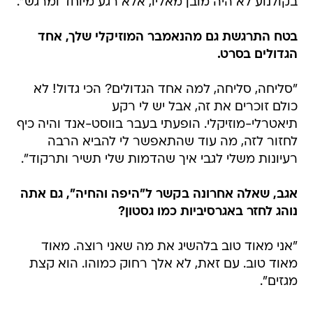
בקולנוע לא היה מובן מאליו, אלא רגע מיוחד ומרגש".
בטח התרגשת גם מהנאמבר המוזיקלי שלך, אחד
הגדולים בסרט.
"סליחה, סליחה, למה אחד הגדולים? הכי גדול! לא
כולם זוכרים את זה, אבל יש לי רקע
תיאטרלי-מוזיקלי. הופעתי בעבר בווסט-אנד והיה כיף
לחזור לזה, מה עוד שהתאפשר לי להביא הרבה
רעיונות משלי לגבי איך שהדמות שלי תשיר ותרקוד".
אגב, שאלה אחרונה בקשר ל"היפה והחיה", גם אתה
נוהג לחזר באגרסיביות כמו גסטון?
"אני מאוד טוב בלהשיג את מה שאני רוצה. מאוד
מאוד טוב. עם זאת, לא אלך רחוק כמוהו. הוא קצת
מגזים".