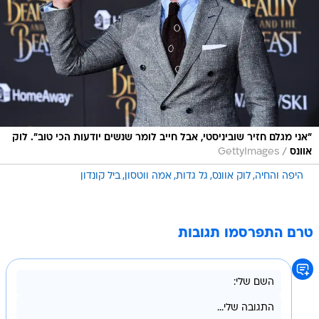
"אני מגלם חזיר שוביניסטי, אבל חייב לומר שנשים יודעות הכי טוב". לוק
/
אוונס
GettyImages
היפה והחיה
לוק אוונס
גל גדות
אמה ווטסון
ביל קונדון
טרם התפרסמו תגובות