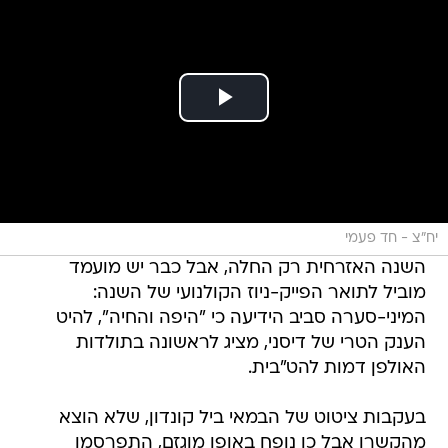
יח"צ - חד פעמי
השנה האזרחית רק החלה, אבל כבר יש מועמד
מוביל לתואר הפייק-ניוז הקולנועי של השנה:
המיני-סערה סביב הידיעה כי "היפה והחיה", להיט
הענק הטרי של דיסני, מציג לראשונה בתולדות
האולפן דמות להט"בית.
בעקבות ציטוט של הבמאי ביל קונדון, שלא הוצא
מהקשרו אבל כן נופח באופן מוגזם, התפרסמו