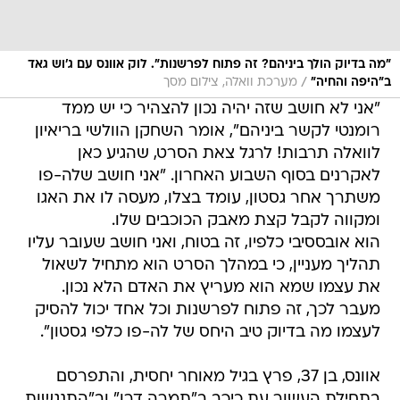
"מה בדיוק הולך ביניהם? זה פתוח לפרשנות". לוק אוונס עם ג'וש גאד
/
ב"היפה והחיה"
מערכת וואלה, צילום מסך
"אני לא חושב שזה יהיה נכון להצהיר כי יש ממד
רומנטי לקשר ביניהם", אומר השחקן הוולשי בריאיון
לוואלה תרבות! לרגל צאת הסרט, שהגיע כאן
לאקרנים בסוף השבוע האחרון. "אני חושב שלה-פו
משתרך אחר גסטון, עומד בצלו, מעסה לו את האגו
ומקווה לקבל קצת מאבק הכוכבים שלו.
הוא אובססיבי כלפיו, זה בטוח, ואני חושב שעובר עליו
תהליך מעניין, כי במהלך הסרט הוא מתחיל לשאול
את עצמו שמא הוא מעריץ את האדם הלא נכון.
מעבר לכך, זה פתוח לפרשנות וכל אחד יכול להסיק
לעצמו מה בדיוק טיב היחס של לה-פו כלפי גסטון".
אוונס, בן 37, פרץ בגיל מאוחר יחסית, והתפרסם
בתחילת העשור עת כיכב ב"תמרה דרו" וב"התנגשות