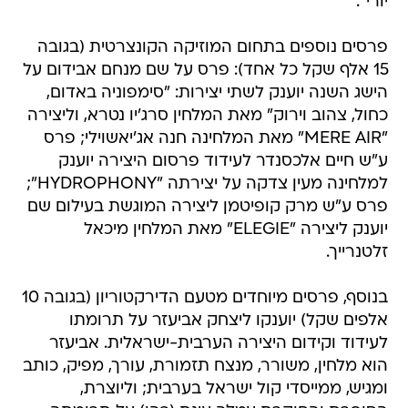
יורי".
פרסים נוספים בתחום המוזיקה הקונצרטית (בגובה
15 אלף שקל כל אחד): פרס על שם מנחם אבידום על
הישג השנה יוענק לשתי יצירות: "סימפוניה באדום,
כחול, צהוב וירוק" מאת המלחין סרג'יו נטרא, וליצירה
"MERE AIR" מאת המלחינה חנה אג'יאשוילי; פרס
ע"ש חיים אלכסנדר לעידוד פרסום היצירה יוענק
למלחינה מעין צדקה על יצירתה "HYDROPHONY";
פרס ע"ש מרק קופיטמן ליצירה המוגשת בעילום שם
יוענק ליצירה "ELEGIE" מאת המלחין מיכאל
זלטנרייך.
בנוסף, פרסים מיוחדים מטעם הדירקטוריון (בגובה 10
אלפים שקל) יוענקו ליצחק אביעזר על תרומתו
לעידוד וקידום היצירה הערבית-ישראלית. אביעזר
הוא מלחין, משורר, מנצח תזמורת, עורך, מפיק, כותב
ומגיש, ממייסדי קול ישראל בערבית; וליוצרת,