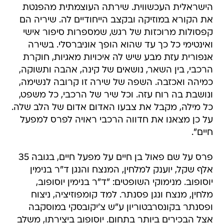
הישראלית העכשווית. שירתה העוצמתית מהפנטת
את הקורא במוזיקה ובקצב הייחודיים לה. שיריה הם
קפסולות מרוכזות של רגש, שמספרות סיפור אישי
ואינטימי כל כך עד שהוא הופך אוניברסלי. בשירה
אנפורית עזת מבע שיש לה איכויות מאגיות, חוקרת
הרכבי, בין השאר, נושאים של קינה, אהבה ותשוקה,
כמיהה ואכזבה. השפה של שירה זו קרובה לנשימה,
ונושבת בה רוח עזה. וכל שיר של הרכבי, כל משפט,
כל מילה, מקבל את צבעו האדום אדום של הלב שלה.
על כן מצאנו את חדווה הרכבי ראויה לפרס למפעל
חיים".
פרס על שם פאול בן חיים על מפעל חיים, בגובה 35
אלף שקל, יוענק למלחין, המנצח והנגן ד"ר בנימין
יוסופוב. מנימוקי השופטים: "ד"ר בנימין יוסופוב,
מלחין, מנצח ונגן פסנתר. למד קומפוזיציה, ניצוח
ופסנתר בקונסרבטוריון ע"ש צ'יקובסקי במוסקבה
אצל הבכירים ביותר בתחום. יוסופוב ביצירתו, משלב