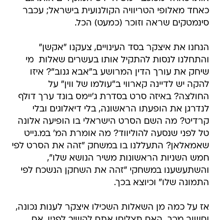
כאחד מאלופי הטריוויה הקולנועית בישראל; עכבר
סינמטקים שראה וזוכר (כמעט) הכל.
הנחנו את איצקר בסד העינויים, צעקנו "אקשן"
והתחלנו לנסות להתקיל אותו בעשרים שאלות  מי
שיחק את עורך הדין המרושע ב"אבא גנוב"? איזו
להקה יש לדיינה קארווי ב"עולמו של ווין" על
החולצה? באיזה סרט בסדרת ג'יימס בונד ערך דולף
לנדרגן את הופעתו הראשונה, בלי דיאלוגים ובלי
קרדיט? מה השם הסרט הישראלי בו הופיעה אלונה
טל לפני שנסעה להוליווד? מה אומרת המ' במ.נייט
שאמאלאן? התעללנו בו במשחק "זהה את הסרט לפי
חמש השניות הראשונות משיר הנושא שלו",
והשתעשענו במשחקי "זהה את השחקן הנשכח לפי
התמונה שלו" וכיוצא בכך.
אז על כמה מן השאלות השכילו איצקר לענות נכונה,
וחשוב מכך  האם תצליחו אתם להשיב לפניו, אם