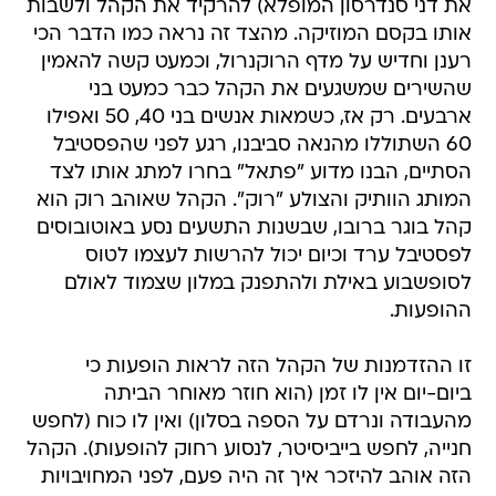
את דני סנדרסון המופלא) להרקיד את הקהל ולשבות
אותו בקסם המוזיקה. מהצד זה נראה כמו הדבר הכי
רענן וחדיש על מדף הרוקנרול, וכמעט קשה להאמין
שהשירים שמשגעים את הקהל כבר כמעט בני
ארבעים. רק אז, כשמאות אנשים בני 40, 50 ואפילו
60 השתוללו מהנאה סביבנו, רגע לפני שהפסטיבל
הסתיים, הבנו מדוע "פתאל" בחרו למתג אותו לצד
המותג הוותיק והצולע "רוק". הקהל שאוהב רוק הוא
קהל בוגר ברובו, שבשנות התשעים נסע באוטובוסים
לפסטיבל ערד וכיום יכול להרשות לעצמו לטוס
לסופשבוע באילת ולהתפנק במלון שצמוד לאולם
ההופעות.
זו ההזדמנות של הקהל הזה לראות הופעות כי
ביום-יום אין לו זמן (הוא חוזר מאוחר הביתה
מהעבודה ונרדם על הספה בסלון) ואין לו כוח (לחפש
חנייה, לחפש בייביסיטר, לנסוע רחוק להופעות). הקהל
הזה אוהב להיזכר איך זה היה פעם, לפני המחויבויות