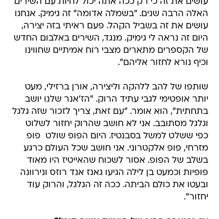
עושים את זה כי רק ככה אתה יכול לחיות עם השירים
האלה הרבה שנים. "בשמלה אדומה" זה גימיק. אנחנו
עושים את זה בשביל הקהל. פעם ראיתי בזה יצירה,
היום זה נראה לי גימיק. מנגד, השירים באלבום החדש
של הקספרים מתארים מצבי רוח אמיתיים שחווינו
וכיף נורא לחזור אליהם".
שותפו של להב ללהקה וליצירה, אורן ברזילי, מעט
יותר אופטימי לגבי עתיד הרוק. "הז'אנר שלנו יושב
בתחתית", הוא אומר. "עם זאת, צריך לזכור שזה גלגל
וגלגל מסתובב. אני לא חושב שהרוק יחזור לשלוט
כפי ששלט למשל בסבנטיז. היום הפופ שולט  פופ
מזרחי, פופ אלקטרוני. אני חושב שכל העולם כרגע
בשלב של הפופ. אסור לשכוח שהאייטיז היו מאוד
פופיות וכמעט בן לילה הגיעו גאנז אנד רוזס ונירוונה
ובעטו את כולם הביתה. ככה זה הגלגל, והרוק עוד
יחזור".