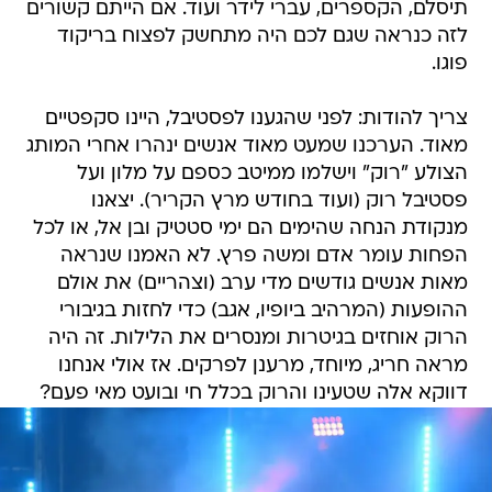
תיסלם, הקספרים, עברי לידר ועוד. אם הייתם קשורים
לזה כנראה שגם לכם היה מתחשק לפצוח בריקוד
פוגו.
צריך להודות: לפני שהגענו לפסטיבל, היינו סקפטיים
מאוד. הערכנו שמעט מאוד אנשים ינהרו אחרי המותג
הצולע "רוק" וישלמו ממיטב כספם על מלון ועל
פסטיבל רוק (ועוד בחודש מרץ הקריר). יצאנו
מנקודת הנחה שהימים הם ימי סטטיק ובן אל, או לכל
הפחות עומר אדם ומשה פרץ. לא האמנו שנראה
מאות אנשים גודשים מדי ערב (וצהריים) את אולם
ההופעות (המרהיב ביופיו, אגב) כדי לחזות בגיבורי
הרוק אוחזים בגיטרות ומנסרים את הלילות. זה היה
מראה חריג, מיוחד, מרענן לפרקים. אז אולי אנחנו
דווקא אלה שטעינו והרוק בכלל חי ובועט מאי פעם?