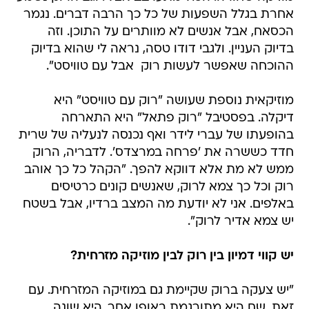
אחרת בגלל השפעות של כל כך הרבה דברים. נגמר
הכסאח, אבל אנשים לא מוותרים על התוכן. וזה
בדיוק העניין. ולגבי דודו טסה, נראה לי שהוא בדיוק
ההוכחה שאפשר לעשות רוק  אבל עם טוויסט".
מוזיקאית נוספת שעושה "רוק עם טוויסט" היא
דיקלה. בפסטיבל "רוק פתאל" היא התארחה
בהופעתו של עברי לידר ואף נכנסה לנעליה של שרית
חדד כששרה את 'פרחה במרצדס'. לדבריה, הרוק
ממש לא מת אלא דווקא להפך. "הקהל כל כך אוהב
רוק וכל כך צמא לרוק, שאנשים קונים כרטיסים
באלפים. אני לא יודעת מה המצב ברדיו, אבל בשטח
יש צמא אדיר לרוק".
יש קווי דמיון בין רוק לבין מוזיקה מזרחית?
"יש צעקה ברוק שקיימת גם במוזיקה המזרחית. עם
זאת, שם היא מתורגמת באופן אחר. היא שונה.