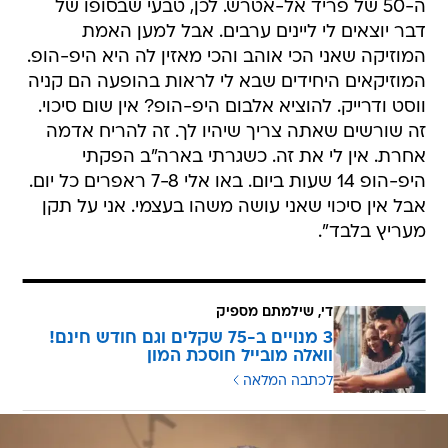
ה-50 של פריד אל-אטרש. לכן, טבעי שבסופו של
דבר יוצאים לי ליינים ערבים. אבל למען האמת
המוזיקה שאני הכי אוהב והכי מאזין לה היא היפ-הופ.
המוזיקאים היחידים שבא לי לראות בהופעה הם קניה
ווסט ודרייק. להוציא אלבום היפ-הופ? אין שום סיכוי.
זה שורשים שאתה צריך שיהיו לך. זה להריח אדמה
אחרת. אין לי את זה. כשגרתי בארה"ב הפקתי
היפ-הופ 14 שעות ביום. באו אלי 7-8 ראפרים כל יום.
אבל אין סיכוי שאני עושה משהו בעצמי. אני על תקן
מעריץ בלבד".
די, שילמתם מספיק
3 מנויים ב-75 שקלים וגם חודש חינם!
וואלה מובייל חוסכת המון
לכתבה המלאה