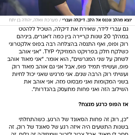
/
יוצא מהלב ונכנס אל הלב. דיקלה ועברי
מערכת וואלה, יהודה בן יתח
גם עברי לידר, שאירח את דיקלה, השכיל ללהטט
במהלך 20 שנות קריירה בין כמה ז'אנרים, ביניהם
רוק ופופ, ואף התנסה בהצלחה רבה בפופ אלקטרוני
כשלקח חלק בפרויקט המוזיקלי TYP. "אני אוהב
לשחק על שני המגרשים", הוא אומר. "אני מאוד אוהב
פופ, ועשיתי תמיד פופ, אבל אני גם אוהב מאוד רוק
ועשיתי רוק הרבה שנים. אני מרגיש שאני יכול לחיות
בשני המקומות ואני מבסוט מזה. אני אוהב את
השילוב הזה ואני פחות מתעסק בהגדרות".
אז הפופ כרגע מנצח?
"כן, רוק זה פחות הסאונד של הרגע. כשהתחלתי
בשנות התשעים היה איזה רגע של סאונד של רוק. זה
חסר לי מאוד. אבל צריך לזכור שמוזיקה זה גלים. זה