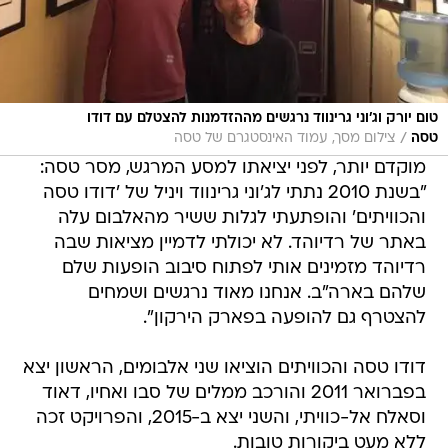
טום יורק וג'וני גרינווד נרגשים מההזדמנות להצטלם עם דודו
/
טסה
צילום מסך, עמוד האינסטגרם של טסה
מוקדם יותר, לפני יציאתו למסע המרגש, מסר טסה:
"בשנת 2010 נתתי לג'וני גרינווד ויניל של 'דודו טסה
והכוויתים' והופתעתי לגלות ששיר מהאלבום עלה
באתר של רדיוהד. לא יכולתי לדמיין מציאות שבה
רדיוהד מזמינים אותי לפתוח סיבוב הופעות שלם
שלהם בארה"ב. אנחנו מאוד נרגשים ושמחים
להצטרף גם להופעה בפארק הירקון".
דודו טסה והכוויתים הוציאו שני אלבומים, הראשון יצא
בפברואר 2011 והורכב ממלים של סבו ואחיו, דאוד
וסאלח אל-כוויתי, והשני יצא ב-2015, והפרויקט זכה
ללא מעט ביקורות טובות.