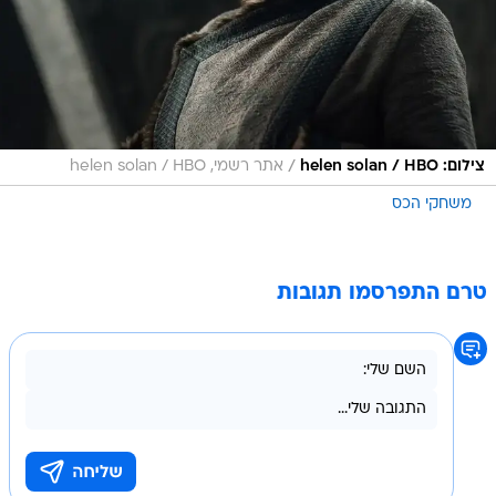
/
צילום: helen solan / HBO
אתר רשמי, helen solan / HBO
משחקי הכס
טרם התפרסמו תגובות