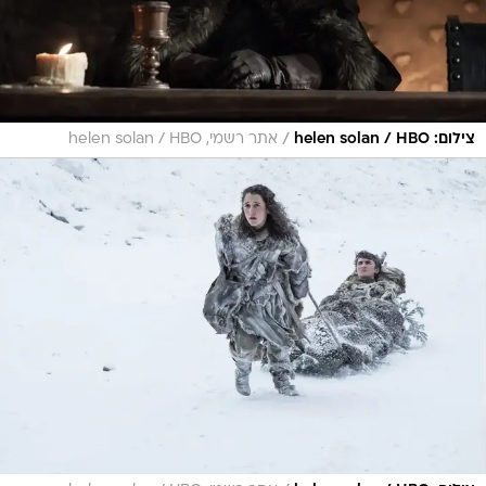
/
צילום: helen solan / HBO
אתר רשמי, helen solan / HBO