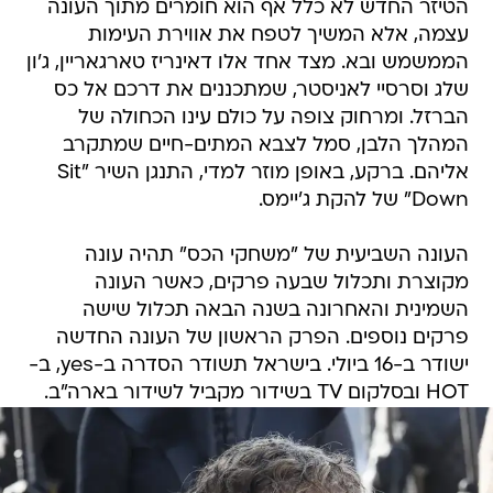
הטיזר החדש לא כלל אף הוא חומרים מתוך העונה
עצמה, אלא המשיך לטפח את אווירת העימות
הממשמש ובא. מצד אחד אלו דאינריז טארגאריין, ג'ון
שלג וסרסיי לאניסטר, שמתכננים את דרכם אל כס
הברזל. ומרחוק צופה על כולם עינו הכחולה של
המהלך הלבן, סמל לצבא המתים-חיים שמתקרב
אליהם. ברקע, באופן מוזר למדי, התנגן השיר "Sit
Down" של להקת ג'יימס.
העונה השביעית של "משחקי הכס" תהיה עונה
מקוצרת ותכלול שבעה פרקים, כאשר העונה
השמינית והאחרונה בשנה הבאה תכלול שישה
פרקים נוספים. הפרק הראשון של העונה החדשה
ישודר ב-16 ביולי. בישראל תשודר הסדרה ב-yes, ב-
HOT ובסלקום TV בשידור מקביל לשידור בארה"ב.