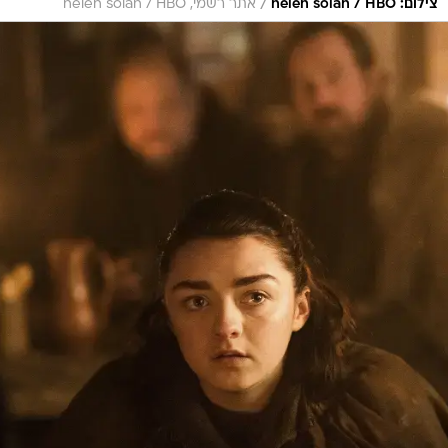
/
צילום: helen solan / HBO
אתר רשמי, helen solan / HBO