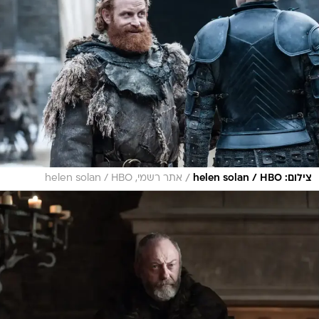
/
צילום: helen solan / HBO
אתר רשמי, helen solan / HBO