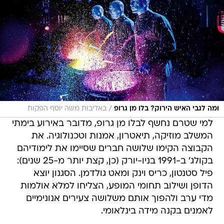
/
ומה לגבי האיש הירוק? בלו מן גרופ
באדיבות משה יוסף הפקות
למי שטרם נחשף לבלו מן גרופ, מדובר באירוע בימתי
המשלב מוזיקה, תיאטרון, אמנות וטכנולוגיה. את
הקבוצה הקימו שלושה חברים שסיימו את לימודיהם
בקולג' ב-1991 בניו-יורק (כן, קצת יותר מ-25 שנים):
פיל סטנטון, כריס וינק ומאט גולדמן. הסגנון יוצא
הדופן ושילוב תחומי המופע, הצליחו למלא אולמות
מדי ערב ולהפוך אותם משלושה צעירים אנונימיים
לאמנים בקנה מידה בינלאומי.