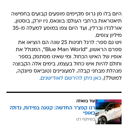
היום בלו מן גרופ מקיימים מופעים קבועים בחמישה
תיאטראות ברחבי העולם: בווגאס, ניו יורק, בוסטון,
אורלנדו וברלין, ועד היום צפו במופע למעלה מ-35
מיליון צופים.
ויש גם ספר: לרגל חגיגות 25 שנה הם הוציאו את
ספרם הראשון, "Blue Man World", המגולל את
אופיו של האיש הכחול. ומי שאינו מסתפק בספר
וחולם להיות איש כחול בעצמו, בימים אלה הקבוצה
מנהלת מבחני קבלה. למעוניינים (טוביאס פיונקה,
למשל?),
כאן ניתן להירשם לאודישנים
.
עוד בוואלה
רנו קפצ'ר החדשה: קטנה במידות, גדולה
באופי
בשיתוף רנו