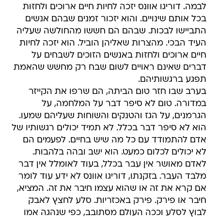
לבמה. דוריגו אוונס יזכה לחיות חיים ארוכים ולחזות
בכל אותם שינויים. והוא יזכור זמנים שבהם אנשים
התביישו לבכות. שבהם הם חששו מהחולשה שעליה
העיד הבכי. מהצרות שאליהן הוביל. הוא יזכה לחיות
חיים ארוכים ולחזות באנשים הזוכים לשבחים על
דברים שאינם ראויים לשום שבח רק מחשש שהאמת
תפגע ברגשותיהם.
בערב שבו חזר טום הביתה, הם שרפו את הקייזר
במדורה. טום לא סיפר דבר על המלחמה, על
הגרמנים, על הגז והטנקים והשוחות שעליהם שמעו.
הוא לא סיפר דבר בכלל. לא תמיד יכולים רגשותיו של
אדם להתמודד עם כל מה שיש בחיים. לפעמים הם
לא יכולים לכלום כמעט. הוא ישב ובהה בלהבות.
לאדם מאושר אין עבר בכלל, בעוד לאומלל אין דבר
מלבד העבר. בזקנתו, דוריגו אוונס לא ידע עוד לומר
אם קרא את זה או שהוא עצמו חיבר את זה. המציא,
חיבר או פירק. פירק באכזריות. סלע לחצץ לאבק
לבוץ לסלע וככה העולם מסתובב, כפי שנהגה אמו