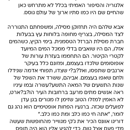
אלגוריה והסיפור האמיתי בכלל לא מתרחש כאן 
שהחיים שם היו כמו סתיו ארוך של עולם גוסס.
אבא שלהם היה תחזוקן מסילה, ומשפחתם התגוררה
לצד המסילה, בצריף מחופה בלוחות עץ בבעלות
חברת מסילת הברזל הטסמנית. בימי הקיץ, כשהמים
אזלו, הם היו שואבים בדלי ממכל המים המיועד
לקטרי הקיטור. הם התחממו בעזרת עורות של
אופוסומים שלכדו בעצמם, ומזונם כלל בעיקר
ארנבים שתפסו, ואל?ב?י שצדו, תפוחי אדמה שגידלו
ולחם שאפו בעצמם. אביהם, ששרד את השפל של
שנות התשעים של המאה התשע?עשרה ובמו עיניו
ראה אנשים מתים מרעב ברחובות העיר הו?ב?ארט,
לא האמין למזלו הטוב שזימן לו מגורים בגן עדן
לפועלים שכזה. ברגעיו הפחות אופטימיים הוא נהג גם
לומר, "אתה חי כמו כלב ומת כמו כלב."
דוריגו אוונס הכיר את ג'קי מגווייר מהחופשות שעשה
מדי פעם אצל טום. כדי להגיע אליו הוא היה תופס