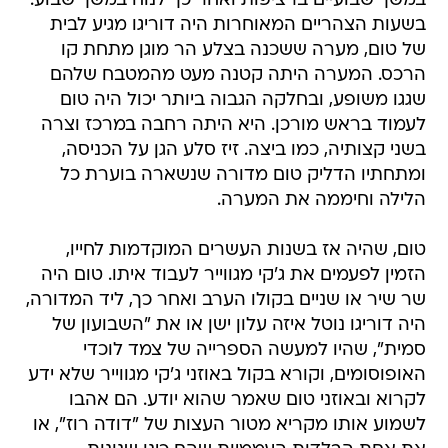
במשך שבועיים ברציפות ואחר כך לנוח במשך שבוע.
בשעות הצהריים המאוחרות היה דוריגו מגיע לבית
של טום, מערה ששכנה בצלע הר מוגן מתחת קו
הרכס. המערה היתה קטנה מעט מהמטבח שלהם
שגגו משופע, ובחלקה הגבוה ביותר יכול היה טום
לעמוד בראש מורכן. היא היתה רחבה במרכז וצרה
בשני קצותיה, כמו ביצה. זיז סלע הגן על הכניסה,
ומתחתיו הדליק טום מדורה שנשארה בוערת כל
הלילה וחיממה את המערה.
טום, שהיה אז בשנות העשרים המוקדמות לחייו,
הזמין לפעמים את ג'קי מגווייר לעבוד איתו. טום היה
שר שיר או שניים בקולו הערב ואחר כך, ליד המדורה,
היה דוריגו נוטל איזה עלון ישן או את "השבועון של
סמית", שהיו למעשה הספרייה של צמד לוכדי
האופוסומים, וקורא בקול באוזני ג'קי מגווייר שלא ידע
לקרוא ובאוזני טום שאמר שהוא יודע. הם אהבו
לשמוע אותו מקריא מטור העצות של "דודה רוז", או