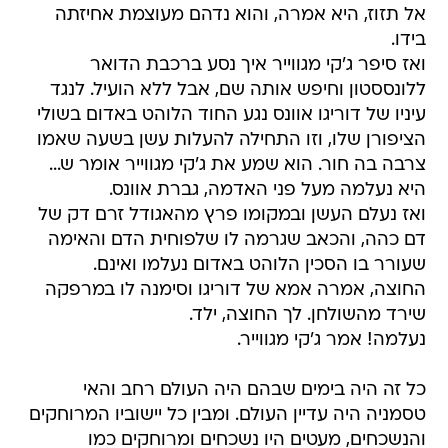
אל תזוז, היא אמרה, והוא נדהם מעוצמת אחיזתה
בידו.
ואז סיפר ג'קי מגווייר איך נסע ברכבת הדואר
ללונססטון וחיפש אותה שם, אבל ללא הועיל. לנגד
עיניו של דוריגו אוונס נגע החוד הלוהט באדום בשולי
הציפורן שלו, וזו התחילה להעלות עשן בשעה שאמו
צרבה בה חור. הוא שמע את ג'קי מגווייר אומר ש...
היא נעלמה מעל פני האדמה, גברת אוונס.
ואז נעלם העשן ובמקומו פרץ מהאגודל זרם דק של
דם כהה, והכאב שגרמה לו שלפוחית הדם והאימה
שעורר בו הסכין הלוהט באדום נעלמו ואינם.
החוצה, אמרה אמא של דוריגו וסימנה לו במרפקה
שירד מהשולחן. לך החוצה, ילד.
נעלמה! אמר ג'קי מגווייר.
כל זה היה בימים שבהם היה העולם רחב והאי
טסמניה היה עדיין העולם. ומבין כל יישוביו המרוחקים
והנשכחים, מעטים היו נשכחים ומרוחקים כמו