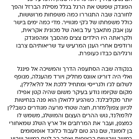
הפונדק שפשט את הרגל בגלל מסילת הברזל והפך
לחורבה שבה התגוררו כמה משפחות מרוששות,
כולל משפחתו של ג'קי מגווייר. מדי כמה ימים בישר
ענן אבק מתאבך על בואה של מכונית אקראית,
ולקראתה היו הילדים צצים מהסבך ומהפונדק
ורודפים אחרי הענן המרעיש עד שריאותיהם צרבו
ורגליהם כבדו כעופרת.
בנקודה שבה הסתעפה הדרך והמשיכה אל פינגל
ואלי היה דוריגו אוונס מחליק ויורד מהעגלה, מנופף
לשלום לג'ו ולגרייסי ומתחיל ללכת אל לו?א?ל?ן,
מקום שקיומו נודע בעיקר משום שהיה קטן אפילו
יותר מקליבלנד. כשהגיע ללואלן הוא פנה בנחישות
לכיוון צפון?מזרח, חצה שטחי מרעה מגודרים כשב??ן
לו?מו?נד, גוש ההרים העצום והמושלג, משמש לו
כמצפן, ועבר את המרחבים אל ארץ השלג שמאחורי
בן לומונד, שם נהג טום לעבוד כלוכד אופוסומים