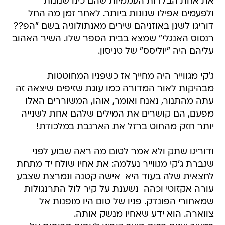
את אחת הבלדות העממיות שהם כינו שנונות
ולפעמים אפילו שנונות ביותר. לאחר זמן מה החל
דוריגו לשנן באוזניהם שירים מאנתולוגיה בשם "הפ??
רנסוס האנגלי" שמצא בבית הספר שלו. השיר האהוב
עליהם היה "יוליסס" של טניסון.
ג'קי מגווייר היה מחייך אז כשפניו המחוטטות
מבהיקות לאור המדורה כמו עוגת שזיפים שיצאה זה
עתה מהתנור, נאנח ואומר, אוהו, המשוררים האלו
מפעם, הם קושרים את המילים שלהם אחת לשנייה
יותר חזק מהחוט ברזל את הארנבת במלכודת!
ודוריגו שתק ולא אמר לטום מה ראה שבוע לפני
שגברת ג'קי מגווייר נעלמה: את אחיו שולח יד מתחת
לחצאית שלה בעוד היא  אישה קטנה ונמרצת שצבע
עורה אקזוטי וכהה  נשענת על קיר לול התרנגולות
שמאחורי הפונדק. פניו של טום היו מופנות אל
צווארה. הוא ידע שאחיו מנשק אותה.