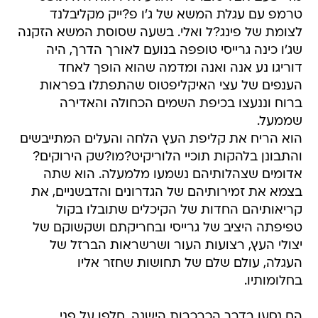
טרמפ עם עגלת המשא של ג'ו פ?ייק מקליבלנד
לצומת של פינג?ל ואלי. בשעה שסוסת המשא הזקנה
שג'ו כינה גרייסי טופפה בנועם לאורך הדרך, היה
דוריגו נע אנה ואנה ומדמה שהוא הופך לאחד
הענפים של עצי האיקליפטוס שהתפתלו בפראות
ברוח וננעצו בכיפת השמים הכחולה והאדירה
שממעל.
הוא הריח את קליפת העץ הלחה והעלים המתייבשים
והתבונן בלהקות תוכיי הלוריקיט?מו?שק הירוקים?
אדומים שצהלותיהם נשמעו מלמעלה. הוא שתה
בצמא את זמירותיהם של הגדרונים והדבשניים, את
קריאותיהם החדות של הקיכלים שתובלו בקול
טפיפתה היציב של גרייסי ובחריקתם ושקשוקם של
יצולי העץ, רצועות העור ושרשראות הברזל של
העגלה, עולם שלם של תחושות שחזר אליו
בחלומותיו.
הם נסעו בדרך הכרכרות הישנה, חלפו על פני