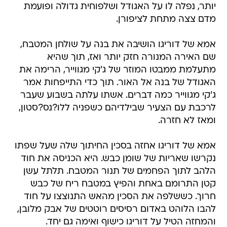
יותר, נפלה לו על האגודל ושלפוחית גדולה ופועמת
מדם צצה מתחת לציפורן.
אמא של דוריגו הושיבה את בנה על שולחן המטבח,
שם האירה המנורה חזק יותר ואז, תוך שהיא
מתעלמת ממבטו המוזר של ג'קי מגווייר, הרימה את
האגודל של בנה אל האור. תוך כדי התייפחות אמר
ג'קי מגווייר כמה דברים. אשתו עלתה בשבוע שעבר
לרכבת עם הצעיר שבילדיהם כשפניה ללו?נס?סטון,
ומאז לא חזרה.
אמא של דוריגו אחזה בסכין החיתוך שלה שעל שפתו
נקרשו שאריות של שומן כבש. היא הכניסה את חוד
הלהב לתוך הפחמים של תנור המטבח. תלתל עשן
קטן התרומם באחת והפיץ במטבח ריח של כבש
חרוך. כששלפה את הסכין מהאש התנוצצו על חוד
להבו הלוהט באדום רסיסים רוטטים של אבק מלובן,
והמחזה הטיל על דוריגו כישוף ואימה גם יחד.