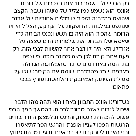
רק הבכי שלו נשמר בוודאות בזיכרונו של דוריגו
אוונס. הוא נשמע כמו צליל של משהו נשבר. הקצב
שהואט בהדרגה הזכיר לו רגליים אחוריות של ארנב
שנתפס במלכודת הדופקות על הקרקע, הצליל היחיד
הדומה שהכיר. הוא היה בן תשע ונכנס הביתה כדי
שאמא שלו תבדוק את שלפוחית הדם שצצה על
אגודלו, ולא היה לו דבר אחר להשוות לבכי הזה. רק
פעם אחת קודם לכן ראה מבוגר בוכה, כשצפה
בתדהמה באחיו טום שחזר מהמלחמה הגדולה
בצרפת, יורד מהרכבת, שומט את הקיטבג שלו על
מסילת העיתוק המאובקת והלוהטת ופורץ בבכי
פתאומי.
כשדוריגו אוונס התבונן באחיו הוא תהה מהו הדבר
שיכול לגרום לאדם מבוגר לבכות. בהמשך הפך הבכי
פשוט להצהרת רגשות, והרגשות למצפן היחיד בחיים.
הרגשות הפכו לעניין אופנתי והרגש הפך לתיאטרון
ובני האדם לשחקנים שכבר אינם יודעים מי הם מחוץ