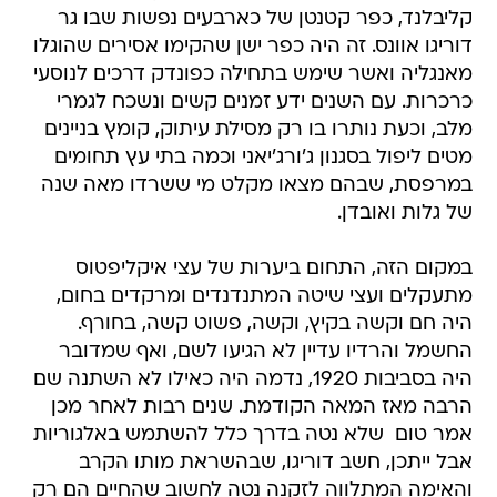
קליבלנד, כפר קטנטן של כארבעים נפשות שבו גר
דוריגו אוונס. זה היה כפר ישן שהקימו אסירים שהוגלו
מאנגליה ואשר שימש בתחילה כפונדק דרכים לנוסעי
כרכרות. עם השנים ידע זמנים קשים ונשכח לגמרי
מלב, וכעת נותרו בו רק מסילת עיתוק, קומץ בניינים
מטים ליפול בסגנון ג'ורג'יאני וכמה בתי עץ תחומים
במרפסת, שבהם מצאו מקלט מי ששרדו מאה שנה
של גלות ואובדן.
במקום הזה, התחום ביערות של עצי איקליפטוס
מתעקלים ועצי שיטה המתנדנדים ומרקדים בחום,
היה חם וקשה בקיץ, וקשה, פשוט קשה, בחורף.
החשמל והרדיו עדיין לא הגיעו לשם, ואף שמדובר
היה בסביבות 1920, נדמה היה כאילו לא השתנה שם
הרבה מאז המאה הקודמת. שנים רבות לאחר מכן
אמר טום  שלא נטה בדרך כלל להשתמש באלגוריות
אבל ייתכן, חשב דוריגו, שבהשראת מותו הקרב
והאימה המתלווה לזקנה נטה לחשוב שהחיים הם רק