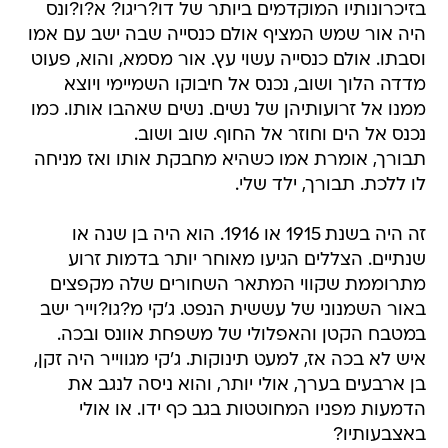
בזיכרונותיו המוקדמים ביותר של דו?ריגו? א?ו?ונס
היה אור שמש המציף אולם כנסייה שבה ישב עם אמו
וסבתו. אולם כנסייה עשוי עץ. אור מסמא, והוא, פעוט
מדדה הלוך ושוב, נכנס אל חיבוקו השמיימי ויוצא
ממנו אל זרועותיהן של נשים. נשים שאהבו אותו. כמו
נכנס אל הים וחוזר אל החוף. שוב ושוב.
תבורך, אומרת אמו כשהיא מחבקת אותו ואז מניחה
לו ללכת. תבורך, ילד שלי.
זה היה בשנת 1915 או 1916. הוא היה בן שנה או
שנתיים. הצללים הגיעו מאוחר יותר בדמות זרוע
מתרוממת שקווי המתאר השחורים שלה מקפצים
באור השמנוני של עששית הנפט. ג'קי מ?גו?וייר ישב
במטבח הקטן והאפלולי של משפחת אוונס ובכה.
איש לא בכה אז, למעט תינוקות. ג'קי מגווייר היה זקן,
בן ארבעים בערך, אולי יותר, והוא ניסה לנגב את
הדמעות מפניו המחוטטות בגב כף ידו. או אולי
באצבעותיו?