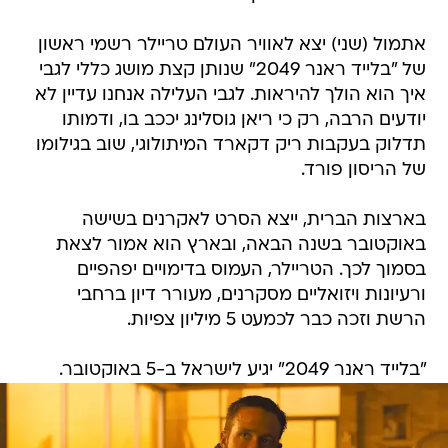
אתמול (שני) יצא לאוויר העולם טריילר רשמי ראשון
של "בלייד ראנר 2049" שנותן קצת מושג כללי לגבי
איך הוא הולך להיראות. לגבי העלילה אנחנו עדיין לא
יודעים הרבה, רק כי ריאן גוסלינג יככב בו, ודמותו
תדלוק בעקבות ריק דקארד המיתולוגי, שוב בגילומו
של הריסון פורד.
בארצות הברית, ייצא הסרט לאקרנים בשישה
באוקטובר בשנה הבאה, ובארץ הוא אמור לצאת
בסמוך לכך. הטריילר, העמוס בדימויים יפהפיים
ורעיונות ויזואליים מסקרנים, מעורר דיון ברחבי
הרשת וזכה כבר לכמעט 5 מיליון צפיות.
"בלייד ראנר 2049" יגיע לישראל ב-5 באוקטובר.