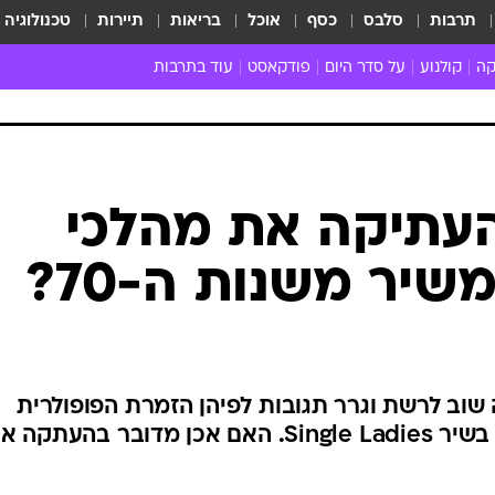
תרבות
סלבס
כסף
אוכל
בריאות
תיירות
טכנולוגיה
קה
קולנוע
על סדר היום
פודקאסט
עוד בתרבות
ת המוזיקה
מדיה
ביקורת סרטים
ספרות
ביקורת ספ
קה ישראלית
חדשות הקולנוע
במה
תיאטרון
חדשות הס
קה לועזית
טריילרים
אמנות
פרק ראשון
 מאוד
פרינג'
העתיקה את מהלכי
רוי
הופעות חיות
יר משנות ה-70?
ם וסינגלים
חמש המלצות - ואזהרה
ות חיות
כל הכתבות
30 שנה לחברים
כתבו לנו
שוב לרשת וגרר תגובות לפיהן הזמרת הפופולרית
העתיקה את הכוריאוגרפיה שלה בשיר Single Ladies. האם אכן מדובר בהעתקה א