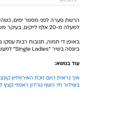
צילום מסך
למעלה מ-20 אלף לייקים, בעיקר משום שהולבש על וידאו של רקדניות חביבות משנות השבעים.
באופן די תמוה, תגובות רבות עסקו ב
ביונסה בשיר "Single Ladies" למעשה היתה מועתקת.
עוד בנושא:
איך נראית היום זוכת האירוויזיון קונ
בשידור חי: השף גורדון ראמזי קצץ 