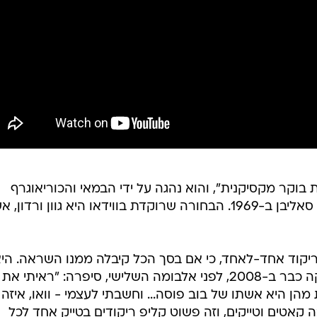
 בוקר מקסיקנית", והוא נהגה על ידי הבמאי והכוריאוגרף
האמריקאי בוב פוסה לתכנית של אד סאליבן ב-1969. הבחורה שרוקדת בווידאו היא גוון ורדו
יקוד אחד-לאחד, כי אם בסך הכל קיבלה ממנו השראה. הי
סיפרה על זה בעצמה בראיון שהעניקה כבר ב-2008, לפני אלבומה השלישי, סיפרה: "ראיתי את
מהן היא אשתו של בוב פוסה... וחשבתי לעצמי - וואו, איזה
ה קאטים וטייקים, וזה פשוט קליפ ריקודים בטייק אחד לכל