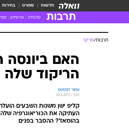
חדשות
ספורט
בחירות
תרבות
טלוויזיה
אירוויזיון
מוזי
חדשות הטלוויזיה
חדשו
ביקורת טלוויזיה
מוזי
תרבות
/
פרינג'
צפייה ישירה
מוזי
טלוויזיה ישראלית
קשוב
האם ביונסה 
טלוויזיה מחו"ל
קורד
הריקוד שלה מש
סדרות מומלצות
קליפי
האח הגדול
הופע
אסור לפספס
23.5.2017 / 3:21
קליפ ישן משנות השבעים הועלה 
בהומאז'? ההסבר בפנים