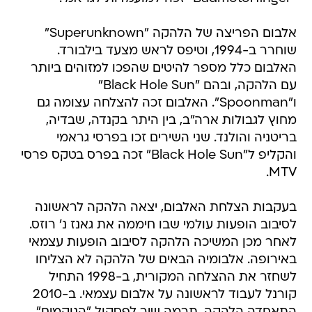
אלבום הפריצה של הלהקה "Superunknown"
שוחרר ב-1994, וטיפס לראש מצעד בילבורד.
האלבום כלל מספר להיטים שהפכו למזוהים ביותר
עם הלהקה, ובהם "Black Hole Sun"
ו"Spoonman". האלבום זכה להצלחה עצומה גם
מחוץ לגבולות ארה"ב, בין היתר בקנדה, שבדיה,
בריטניה והולנד. שני השירים זכו בפרסי גראמי
והקליפ ל"Black Hole Sun" זכה בפרס בטקס פרסי
MTV.
בעקבות הצלחת האלבום, יצאה הלהקה לראשונה
לסיבוב הופעות עולמי שבו חיממה את גאנז נ' רוזס.
לאחר מכן המשיכה הלהקה לסיבוב הופעות עצמאי
באירופה. אלבומיה הבאים של הלהקה לא הצליחו
לשחזר את ההצלחה המקורית, ב-1998 התחיל
קורנל לעבוד לראשונה על אלבום עצמאי. ב-2010