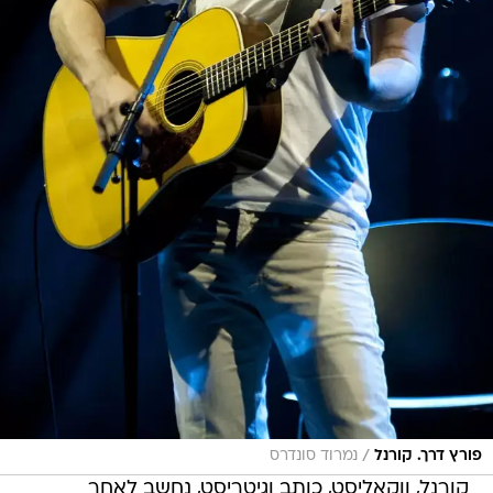
/
פורץ דרך. קורנל
נמרוד סונדרס
קורנל, ווקאליסט, כותב וגיטריסט, נחשב לאחר