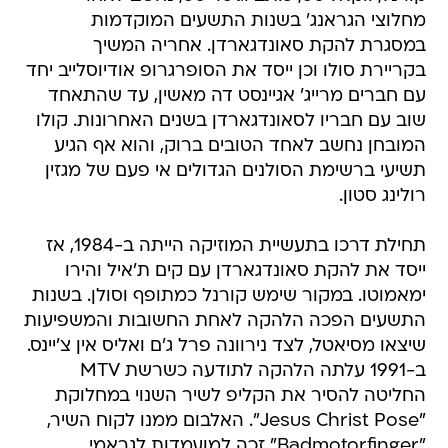
מחלוצי הגראנג' בשנות התשעים המוקדמות
במסגרת להקת סאונדגארדן. אחריה המשיך
בקריירת סולו וכן ייסד את הסופרגרופ אודיוסלייב יחד
עם חברים מרייג' אגיינסט דה מאשין, עד שהתאחד
שוב עם חבריו לסאונדגארדן בשנים האחרונות. קולו
המובחן נחשב לאחד הטובים ברוק, והוא אף הגיע
תשיעי ברשימת הסולנים הגדולים אי פעם של מגזין
רולינג סטון.
תחילת דרכו בתעשיית המוזיקה הייתה ב-1984, אז
ייסד את להקת סאונדגארדן עם קים ת'איל והירו
ימאמוטו. במקור שימש קורנל כמתופף וסולן. בשנות
התשעים הפכה הלהקה לאחת החשובות והמשפיעות
שיצאו מסיאטל, לצד נירוונה פרל ג'ם ואליס אין צ'יינס.
ב-1991 עלתה הלהקה לתודעה כשרשת MTV
החליטה להסיר את הקליפ לשיר השנוי במחלוקת
"Jesus Christ Pose". האלבום ממנו לקוח השיר,
"Badmotorfinger" זכה למועמדות לגראמי.