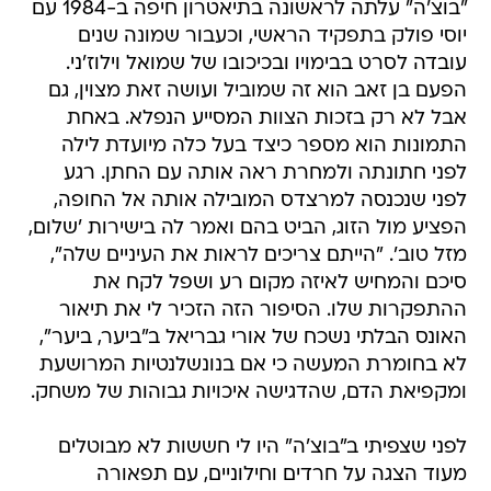
"בוצ'ה" עלתה לראשונה בתיאטרון חיפה ב-1984 עם
יוסי פולק בתפקיד הראשי, וכעבור שמונה שנים
עובדה לסרט בבימויו ובכיכובו של שמואל וילוז'ני.
הפעם בן זאב הוא זה שמוביל ועושה זאת מצוין, גם
אבל לא רק בזכות הצוות המסייע הנפלא. באחת
התמונות הוא מספר כיצד בעל כלה מיועדת לילה
לפני חתונתה ולמחרת ראה אותה עם החתן. רגע
לפני שנכנסה למרצדס המובילה אותה אל החופה,
הפציע מול הזוג, הביט בהם ואמר לה בישירות 'שלום,
מזל טוב'. "הייתם צריכים לראות את העיניים שלה",
סיכם והמחיש לאיזה מקום רע ושפל לקח את
ההתפקרות שלו. הסיפור הזה הזכיר לי את תיאור
האונס הבלתי נשכח של אורי גבריאל ב"ביער, ביער",
לא בחומרת המעשה כי אם בנונשלנטיות המרושעת
ומקפיאת הדם, שהדגישה איכויות גבוהות של משחק.
לפני שצפיתי ב"בוצ'ה" היו לי חששות לא מבוטלים
מעוד הצגה על חרדים וחילוניים, עם תפאורה