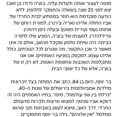
מנסה לעצור אותה ולעלות עליה. בוצ'ה (דודו בן זאב)
יצא לפני 25 שנה בשאלה והתפקר לחלוטין. ללא
הודעה מוקדמת הוא חוזר במפתיע לבית החרדי של
אביו החולה אליהו (אריה צ'רנר), למורת רוחם של
אחותו נעמי (עירית פשטן) ובעלה ניסן (יהויכין
פרידלנדר). לטענתו של בוצ'ה, המניע שלו לחזרה
הביתה היה שיחת טלפון שקיבל מהאב, אולם זה אינו
מאשר כי אכן התקשר, מה שגורם לכל הנוכחים, כולל
אליהו עצמו, לפקפק במניעיו האמתיים. אט אט
מתקלפות השכבות ונחשפת האמת, לא רק זו של
בוצ'ה, אלא של כל יושבי הבית.
בר יוסף, היום בן 84, כתב את המחזה בצל זיכרונות
מילדות אמביוולנטית בירושלים של שנות ה-40.
"גדלתי בין שני עולמות", סיפר. בחייו האמתיים היה זה
דווקא אביו שניסה למצוא פרצות ולברוח מהעולם
החרדי. דרך האב, שיצא לעשן בשבתות תוך שהוא
ממלמל "אין אלוהים", גילה בר יוסף מתפקרים