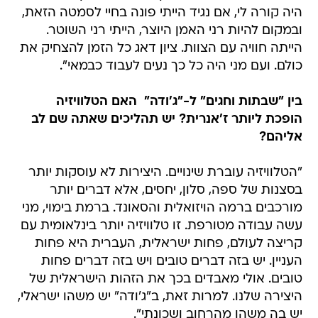
היה קורה לי, אם נגיד הייתי פונה בחיי לסמטה הזאת,
ובמקום להיות רני האמן היוצר, הייתי רני השוטר.
הייתה חוויה עם הצוות. ציון דאג כל הזמן להצחיק את
כולם. ועם מני היה כל כך נעים לעבוד כבמאי".
בין "שבתות וחגים" ל-"ג'ודה"  האם הטלוויזיה
הופכת ליותר ז'אנרית? יש תהליכים שאתה שם לב
אליהם?
"הטלוויזיה עוברת שינויים. היצירות לא עוסקות יותר
בסצנות של ספה, סלון, יחסים, אלא דברים יותר
מורכבים ברמה הויזואלית והסאונד. ברמת בימוי, מני
עשה עבודה מטורפת. זו טלוויזיה יותר בינלאומית עם
קריצה לעולם, פחות ישראלית, העברית היא פחות
העניין. יש בזה דברים טובים ויש בזה דברים פחות
טובים. אולי מאבדים בכך את הזהות הישראלית של
היצירה שלנו. למרות זאת, ב"ג'ודה" יש משהו ישראלי,
יש בה משהו מהרחוב ושכונתי".