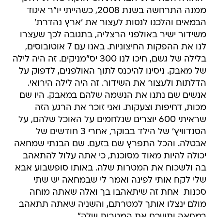
ממנה התרחשה בשנת 2008, כשהייתי יו"ר איגוד
הבמאים והלכנו לנסות לעצור את 'ארץ נהדרת'
משידור ישיר באולפני הרצליה, בתגובה לכך שעצרו
לנו את ההפקות החיצוניות. באנו עם 7 אוטובוסים,
בלילה של גשם, חיכו לנו 300 יס"מניקים. זה היה לילה
של מאבק. ניסינו להיכנס לתוך האולפנים, לדפוק על
הדלתות ולעצור את השידור. זה היה לילה הירואי.
אנשים שם נתנו את הנשמה שלהם במאבק. היו שם
מכות, דחיפות וצעקות. ואני זוכר את הרגע הזה
שראיתי 600 יוצרים שנלחמים על האוכל שלהם, על
הסנדוויץ' של הילד בבוקר, אחרי 3 חודשים של
אבטלה. והכל התפרץ שם בזעם. שם הבנתי שמחאה
יכולה להיות מאוד מסוכנת, כי אתה עלול להתאהב
בה ולשכוח את המטרות שלה. באותו סופשבוע אבא
שלי לקח אותי לפינה ואמר לי שבמחאה יש שתי
סכנות  אחת זה שיתאהבו בך ואלה שאתה מוחה
מולם ינצלו אותך למטרתם, והשניה שאתה תתאהב
במחאה ותשכח את המטרות שלה".