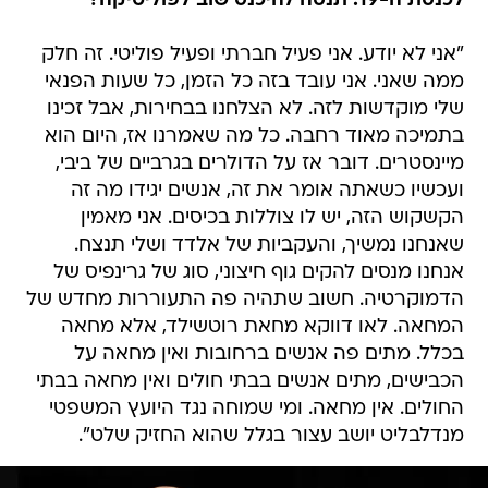
לכנסת ה-19. תנסה להיכנס שוב לפוליטיקה?
"אני לא יודע. אני פעיל חברתי ופעיל פוליטי. זה חלק
ממה שאני. אני עובד בזה כל הזמן, כל שעות הפנאי
שלי מוקדשות לזה. לא הצלחנו בבחירות, אבל זכינו
בתמיכה מאוד רחבה. כל מה שאמרנו אז, היום הוא
מיינסטרים. דובר אז על הדולרים בגרביים של ביבי,
ועכשיו כשאתה אומר את זה, אנשים יגידו מה זה
הקשקוש הזה, יש לו צוללות בכיסים. אני מאמין
שאנחנו נמשיך, והעקביות של אלדד ושלי תנצח.
אנחנו מנסים להקים גוף חיצוני, סוג של גרינפיס של
הדמוקרטיה. חשוב שתהיה פה התעוררות מחדש של
המחאה. לאו דווקא מחאת רוטשילד, אלא מחאה
בכלל. מתים פה אנשים ברחובות ואין מחאה על
הכבישים, מתים אנשים בבתי חולים ואין מחאה בבתי
החולים. אין מחאה. ומי שמוחה נגד היועץ המשפטי
מנדלבליט יושב עצור בגלל שהוא החזיק שלט".