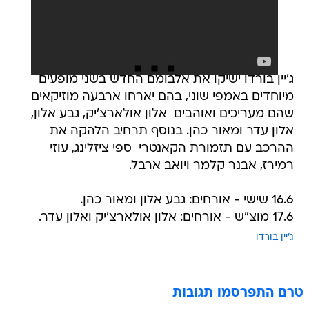
ג'יין בורדו ישיקו את אלבומם החדש בשני מופעים
מיוחדים באמפי שוני, בהם יארחו ארבעה מוזיקאים
שהם מעריכים ואוהבים  אלון אולארצ'יק, גבע אלון,
אלון עדר ומאור כהן. בנוסף תרחיב הלהקה את
ההרכב עם תזמורת הקאנטרי  ספי ציזלינג, עוזי
רמירז, אבנר קלמר ויואב ארבל.
16.6 שישי - אורחים: גבע אלון ומאור כהן.
17.6 מוצ"ש - אורחים: אלון אולארצ'יק ואלון עדר.
ג'יין בורדו
טרם התפרסמו תגובות