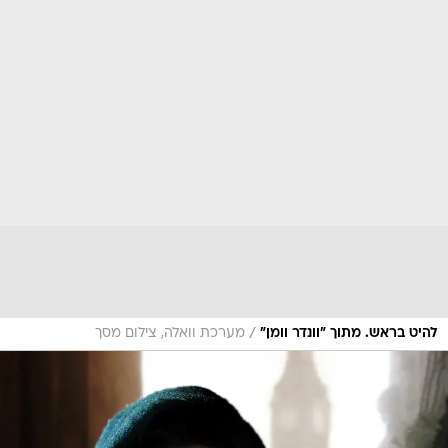
/
להיט בראש. מתוך "וונדר וומן"
מערכת וואלה, צילום מסך