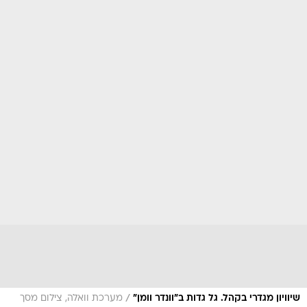
/
שיוויון מגדרי בקהל. גל גדות ב"וונדר וומן"
מערכת וואלה, צילום מסך