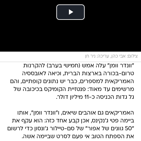
צילום: אבי כהן, עריכה: ניר חן
"וונדר וומן" עלה אמש (חמישי בערב) להקרנות
טרום-בכורה בארצות הברית, וכיאה לאובססיה
האמריקאית למספרים, כבר יש נתונים קופתיים, והם
מרשימים עד מאוד: פנטזיית הקומיקס בכיכובה של
גל גדות הכניסה כ-11 מיליון דולר.
האמריקאים גם אוהבים שיאים, ו"וונדר וומן", אותו
ביימה פטי ג'נקינס, אכן קבע אחד כזה: הוא עקף את
"50 גוונים של אפור" של סם-טיילור ג'ונסון כדי לרשום
את הספתח הטוב אי פעם לסרט שביימה אשה.