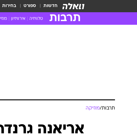
חדשות
ספורט
בחירות
תרבות
טלוויזיה
אירוויזיון
מוזי
חדשות הטלוויזיה
חדשו
ביקורת טלוויזיה
מוזי
צפייה ישירה
מוזי
טלוויזיה ישראלית
קשוב
טלוויזיה מחו"ל
קורד
סדרות מומלצות
קליפי
האח הגדול
הופע
תרבות
/
מוזיקה
אריאנה גרנדה