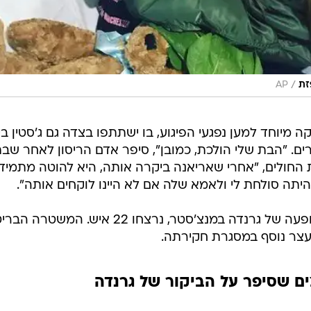
/
זת
AP
 מיוחד למען נפגעי הפיגוע, בו ישתתפו בצדה גם ג'סטין בי
ואחרים. "הבת שלי הולכת, כמובן", סיפר אדם הריסון לאחר שבת
 החולים, "אחרי שאריאנה ביקרה אותה, היא להוטה מתמיד
יתה סולחת לי ולאמא שלה אם לא היינו לוקחים אותה".
כזכור, בפיגוע שיצא לפועל בתום ההופעה של גרנדה במנצ'סטר, נרצחו 22 איש. המש
עצר נוסף במסגרת חקירתה.
ם שסיפר על הביקור של גרנדה