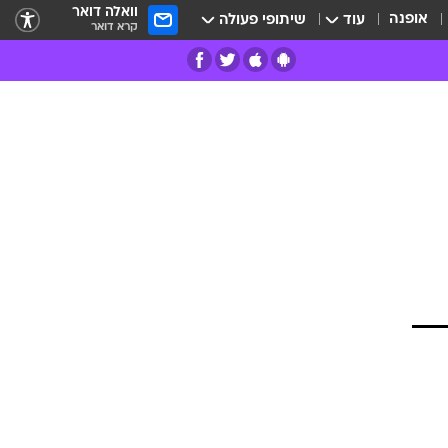
וואלה דואר
אופנה
עוד
שיתופי פעולה
קרא דואר
רים
פרות