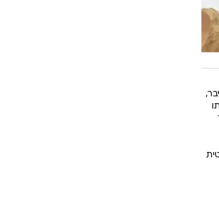
בר,
ו
טרה הבריטית