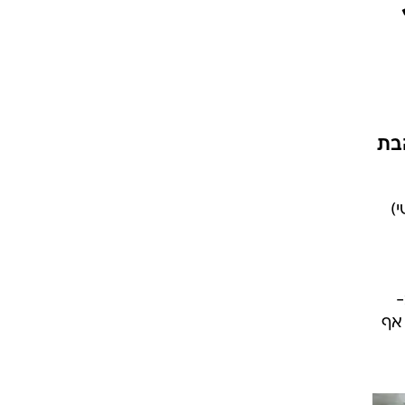
הבת
)
-
 אף