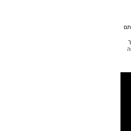
תם
ך
ה