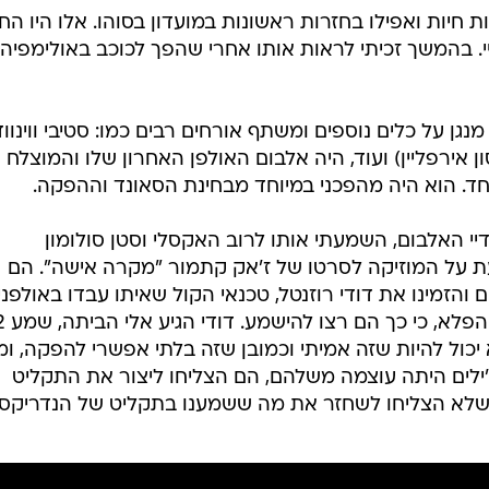
חיות ואפילו בחזרות ראשונות במועדון בסוהו. אלו היו החו
י. בהמשך זכיתי לראות אותו אחרי שהפך לכוכב באולימפיה
גן על כלים נוספים ומשתף אורחים רבים כמו: סטיבי ווינווד
ון אירפליין) ועוד, היה אלבום האולפן האחרון שלו והמוצלח
ד. הוא היה מהפכני במיוחד מבחינת הסאונד וההפקה.
יי האלבום, השמעתי אותו לרוב האקסלי וסטן סולומון
עת על המוזיקה לסרטו של ז'אק קתמור "מקרה אישה". הם
הזמינו את דודי רוזנטל, טכנאי הקול שאיתו עבדו באולפני
קולינור על אלבומם, כדי שישמע את הפלא, כ
יכול להיות שזה אמיתי וכמובן שזה בלתי אפשרי להפקה, ומ
'ילים היתה עוצמה משלהם, הם הצליחו ליצור את התקליט
 שלא הצליחו לשחזר את מה ששמענו בתקליט של הנדריקס.