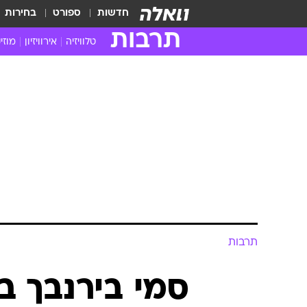
חדשות
ספורט
בחירות
תרבות
טלוויזיה
אירוויזיון
מוזי
חדשות הטלוויזיה
חדשו
ביקורת טלוויזיה
מוזי
צפייה ישירה
מוזי
טלוויזיה ישראלית
קשוב
טלוויזיה מחו"ל
קורד
סדרות מומלצות
קליפי
האח הגדול
הופע
תרבות
סמי בירנבך ב