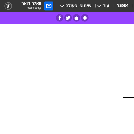
וואלה דואר
אופנה
עוד
שיתופי פעולה
קרא דואר
רים
פרות