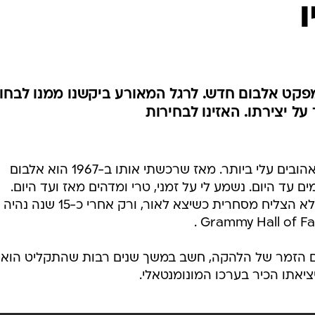
מפקט אלבום חדש. לרגל המאורע ביקשנו ממנו לבחו
ל יצירתו. האזינו לבחירות
היה ונשאר האלבום מספר 1. אחד האהובים עלי ביותר. מאז שרכשתי אותו ב-1967 הוא אלבום
עד היום. נשמע לי על זמני, טרי ומדהים מאז ועד היום.
מעולם לא קצתי מלשמוע אותו. הוא לא הצליח מסחרית כשיצא לאור, ורק אחרי כ-15 שנה נהיה
וגם הזמר של הלהקה, חשב במשך שנים רבות שהתקליט הוא
ציאתו הכיר בערכו המונומנטאלי.