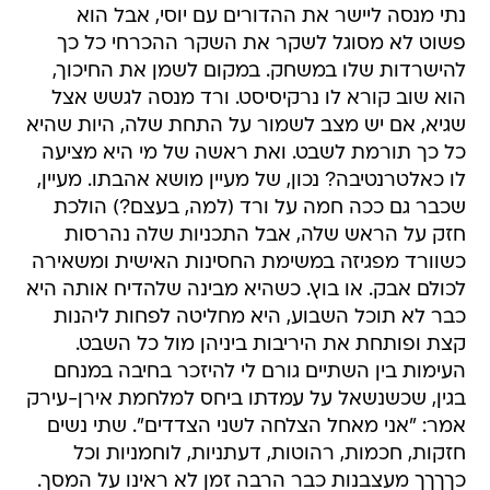
נתי מנסה ליישר את ההדורים עם יוסי, אבל הוא
פשוט לא מסוגל לשקר את השקר ההכרחי כל כך
להישרדות שלו במשחק. במקום לשמן את החיכוך,
הוא שוב קורא לו נרקיסיסט. ורד מנסה לגשש אצל
שגיא, אם יש מצב לשמור על התחת שלה, היות שהיא
כל כך תורמת לשבט. ואת ראשה של מי היא מציעה
לו כאלטרנטיבה? נכון, של מעיין מושא אהבתו. מעיין,
שכבר גם ככה חמה על ורד (למה, בעצם?) הולכת
חזק על הראש שלה, אבל התכניות שלה נהרסות
כשוורד מפגיזה במשימת החסינות האישית ומשאירה
לכולם אבק. או בוץ. כשהיא מבינה שלהדיח אותה היא
כבר לא תוכל השבוע, היא מחליטה לפחות ליהנות
קצת ופותחת את היריבות ביניהן מול כל השבט.
העימות בין השתיים גורם לי להיזכר בחיבה במנחם
בגין, שכשנשאל על עמדתו ביחס למלחמת אירן-עירק
אמר: "אני מאחל הצלחה לשני הצדדים". שתי נשים
חזקות, חכמות, רהוטות, דעתניות, לוחמניות וכל
כךךךך מעצבנות כבר הרבה זמן לא ראינו על המסך.