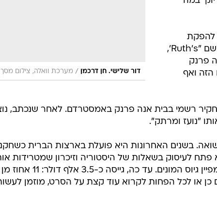
וק  במה
 להפקת
תסריט קצר זוכה פרסים פרי עטה, בשם "Ruth's',
ה פרנק
/
דור שלישי. חן דרכמן
מערכת וואלה, צילום מסך
הזה ואף
חקיר רשמי בבית אנה פרנק באמסטרדם. לאחר שנכתב, נוצ
תו "נועז ומרתק".
 שואה. בשנים האחרונות היא פועלת בארצות הברית כשחקנ
Ru" מבחינתה, הוא פתח לעיסוק בשאלות של היסטוריה וזיכרון שמטרידות א
ומאז מעולם. לשם הפקתו, פתחה קמפיין גיוס המונים. עד כה, גייסה כ-3.5 אלף דולר: 11 אחוז מן
ם כן או לכל הפחות לקרוא עוד קצת על הסרט, מוזמן לעשות