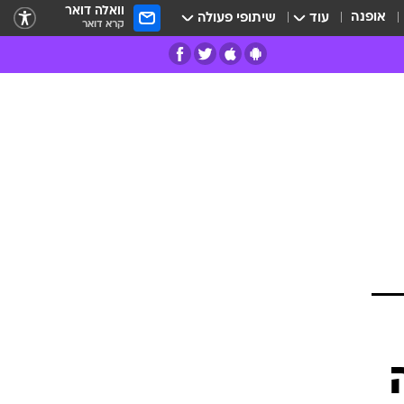
וואלה דואר
אופנה
עוד
שיתופי פעולה
קרא דואר
רים
פרות