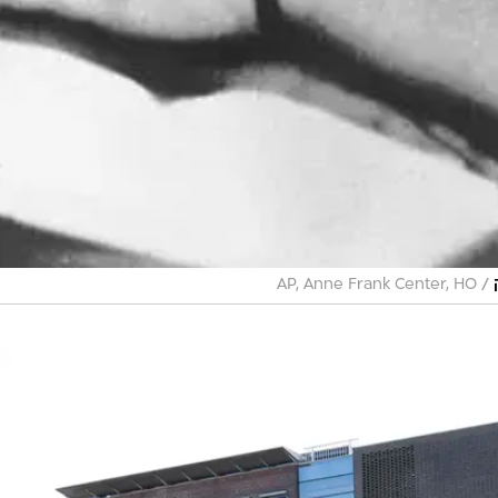
/
AP, Anne Frank Center, HO