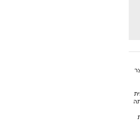
ר
ית
ותה