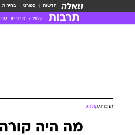
חדשות
ספורט
בחירות
תרבות
טלוויזיה
אירוויזיון
מוזי
חדשות הטלוויזיה
חדשו
ביקורת טלוויזיה
מוזי
צפייה ישירה
מוזי
טלוויזיה ישראלית
קשוב
טלוויזיה מחו"ל
קורד
סדרות מומלצות
קליפי
האח הגדול
הופע
תרבות
/
קולנוע
מה היה קורה 