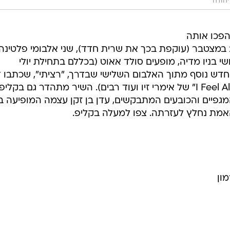
יהודה
שהפכו אותה
 במצטבר (עוקפת בכך את שרית חדד), שני אלבומי פלטינה
ד על 10 מיליון שימושי בניו מדיה, מופעים סולד אאוט (בכללם בתחילת יולי
 חדש נוסף מתוך האלבום השלישי שבדרך, "רציתי", שכתבו ד
רם ופן חזות ("מלכת השושנים", "I Feel Alive" של אימרי זיו ועוד רבים). השיר מתהדר גם בקליפ
מגפיים והכובעים המתבקשים, עדן בן זקן עצמה המופיעה ב
האמת נחלץ לעזרתה. צפו למעלה בקליפ.
ון