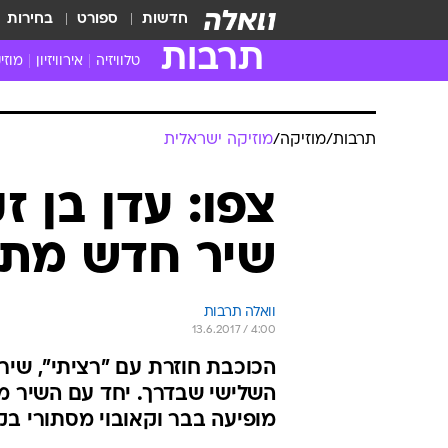
חדשות
ספורט
בחירות
תרבות
טלוויזיה
אירוויזיון
מוזי
חדשות הטלוויזיה
חדשו
ביקורת טלוויזיה
מוזי
תרבות
/
מוזיקה
/
מוזיקה ישראלית
צפייה ישירה
מוזי
טלוויזיה ישראלית
קשוב
צפו: עדן בן ז
טלוויזיה מחו"ל
קורד
שיר חדש מתו
סדרות מומלצות
קליפי
האח הגדול
הופע
וואלה תרבות
13.6.2017 / 4:00
הכוכבת חוזרת עם "רציתי", שיר 
השלישי שבדרך. יחד עם השיר מג
מופיעה בבר וקאובוי מסתורי בק