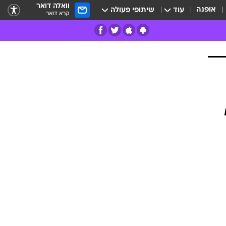
וואלה דואר
אופנה
עוד
שיתופי פעולה
קרא דואר
רים
פרות