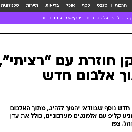
תרבות
סלבס
כסף
אוכל
בריאות
תיירות
טכנולוגיה
קה
קולנוע
על סדר היום
פודקאסט
עוד בתרבות
ת המוזיקה
מדיה
ביקורת סרטים
ספרות
ביקורת ספ
קה ישראלית
חדשות הקולנוע
במה
תיאטרון
חדשות הס
קה לועזית
טריילרים
אמנות
פרק ראשון
 מאוד
פרינג'
קן חוזרת עם "רציתי",
רוי
הופעות חיות
ך אלבום חדש
ם וסינגלים
חמש המלצות - ואזהרה
ות חיות
כל הכתבות
30 שנה לחברים
כתבו לנו
חדש נוסף שבוודאי יהפוך ללהיט, מתוך האלבום
יע קליפ עם אלמנטים מערבוניים, כולל את עדן
הל. צפו