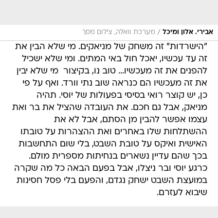
/
אבירי. אלון ומיכל
מערכת וואלה, צילום מסך
"הישרדות" זה משחק של מניאקים. מי שלא הבין את
זה עד עכשיו, יאכל חול באי המתים. ומי שלא ישכיל
להפנים את זה מעכשיו... טוב נו, בקיצור  מי שלא יבין
את זה מעכשיו הם כנראה שוב נתי וורד. ואף על פי
כן, יש קוצר רואי בסיסי בפעולות של יוסי. תהיה
מניאק, אבל גם חכם. את העובדה שהציל את בר ואת
עצמו אפשר להבין מן הסתם, אבל לא את
ההשתלחות שלו באחרים ואת ההצהרות על טובתו
האישית ואיקס על טובת השבט, בלי שום התחשבות
בכך שהם עדיין נשארים בנחיתות מספרית מולם.
כרגע יוסי ובר ניצלו, אבל בפעם הבאה כל מה שקרה
במועצת השבט ישחק נגדם, והפעם בלי פסל חסינות
שיבוא לעזרם.